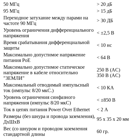
50 МГц
> 20 дБ
95 МГц
> 15 дБ
Переходное затухание между парами на
> 30 ДБ
частоте 90 МГц
Уровень ограничения дифференциального
< ±2,5 В
напряжения
Время срабатывания дифференциальной
< 10 нс
защиты
Максимально допустимое напряжение
< 64 В
питания РоЕ
Максимально допустимое статическое
250 В (AC)
напряжение в кабеле относительно
350 В (AC)
"ЗЕМЛИ"
Максимальный отводимый импульсный
< 10 КА
ток (импульс 8/20 мкС.)
Уровень ограничения синфазного
< ±850 В
напряжения (импульс 8/20 мкС)
Ток в цепях питания Power Over Ethernet
< 2 А
Размеры (без шнура и провода заземления),
95 х 35 х 20 мм
ДхШхВ
Вес (со шнуром и проводом заземления
60 гр.
стандартной длины