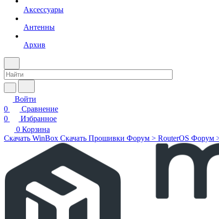
Аксессуары
Антенны
Архив
Войти
0
Сравнение
0
Избранное
0
Корзина
Скачать WinBox
Скачать Прошивки
Форум > RouterOS
Форум 