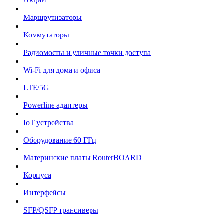
Маршрутизаторы
Коммутаторы
Радиомосты и уличные точки доступа
Wi-Fi для дома и офиса
LTE/5G
Powerline адаптеры
IoT устройства
Оборудование 60 ГГц
Материнские платы RouterBOARD
Корпуса
Интерфейсы
SFP/QSFP трансиверы