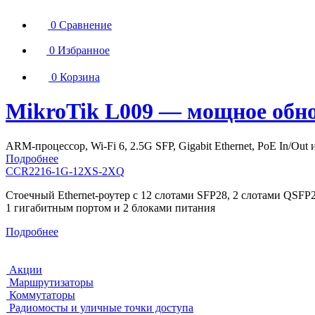
0
Сравнение
0
Избранное
0
Корзина
MikroTik L009 — мощное обно
ARM-процессор, Wi-Fi 6, 2.5G SFP, Gigabit Ethernet, PoE In/O
Подробнее
CCR2216-1G-12XS-2XQ
Стоечный Ethernet-роутер с 12 слотами SFP28, 2 слотами QSFP2
1 гигабитным портом и 2 блоками питания
Подробнее
Акции
Маршрутизаторы
Коммутаторы
Радиомосты и уличные точки доступа