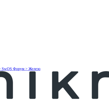
> SwOS
Форум > Железо