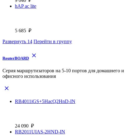
9 040
₽
hAP ac lite
5 685
₽
Развернуть
14
Перейти в группу
RouterBOARD
Cерия маршрутизаторов на 5-10 портов для домашнего и
офисного использования
RB4011iGS+5HacQ2HnD-IN
24 090
₽
RB2011UIAS-2HND-IN