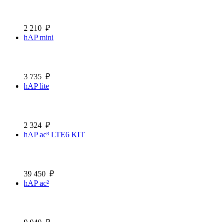
2 210
₽
hAP mini
3 735
₽
hAP lite
2 324
₽
hAP ac³ LTE6 KIT
39 450
₽
hAP ac²