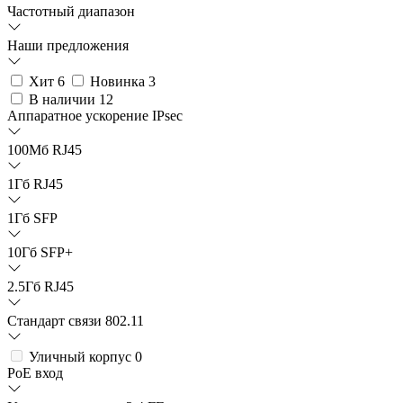
Частотный диапазон
Наши предложения
Хит
6
Новинка
3
В наличии
12
Аппаратное ускорение IPsec
100Мб RJ45
1Гб RJ45
1Гб SFP
10Гб SFP+
2.5Гб RJ45
Стандарт связи 802.11
Уличный корпус
0
PoE вход