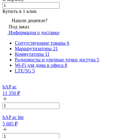
Купить в 1 клик
Нашли дешевле?
Под заказ
Информация о доставке
Сопутствующие товары
6
Маршрутизаторы
21
Коммутаторы
11
Радиомосты и уличные точки доступа
5
Wi-Fi для дома и офиса
8
LTE/5G
5
hAP ac
11 350
₽
hAP ac lite
5 685
₽