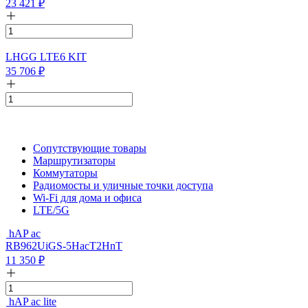
23 421
₽
LHGG LTE6 KIT
35 706
₽
Сопутствующие товары
Маршрутизаторы
Коммутаторы
Радиомосты и уличные точки доступа
Wi-Fi для дома и офиса
LTE/5G
hAP ac
RB962UiGS-5HacT2HnT
11 350
₽
hAP ac lite