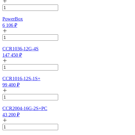
PowerBox
6 106
₽
CCR1036-12G-4S
147 450
₽
CCR1016-12S-1S+
99 400
₽
CCR2004-16G-2S+PC
43 200
₽