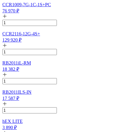
CCR1009-7G-1C-1S+PC
76 970
₽
CCR2116-12G-4S+
129 920
₽
RB2011iL-RM
18 382
₽
RB2011ILS-IN
17 587
₽
hEX LITE
3 890
₽