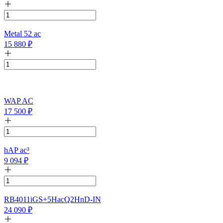
Metal 52 ac
15 880
₽
WAP AC
17 500
₽
hAP ac³
9 094
₽
RB4011iGS+5HacQ2HnD-IN
24 090
₽