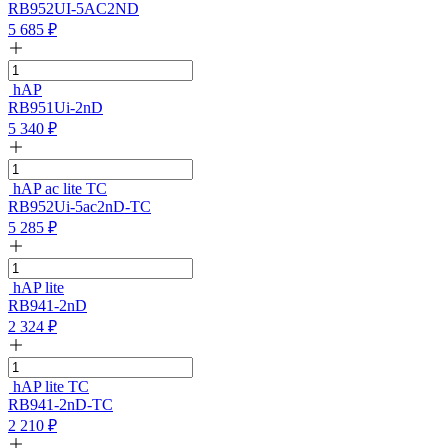
RB952UI-5AC2ND
5 685
₽
hAP
RB951Ui-2nD
5 340
₽
hAP ac lite TC
RB952Ui-5ac2nD-TC
5 285
₽
hAP lite
RB941-2nD
2 324
₽
hAP lite TC
RB941-2nD-TC
2 210
₽