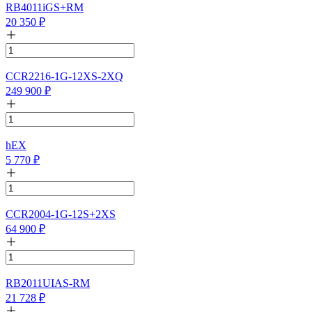
RB4011iGS+RM
20 350
₽
CCR2216-1G-12XS-2XQ
249 900
₽
hEX
5 770
₽
CCR2004-1G-12S+2XS
64 900
₽
RB2011UIAS-RM
21 728
₽