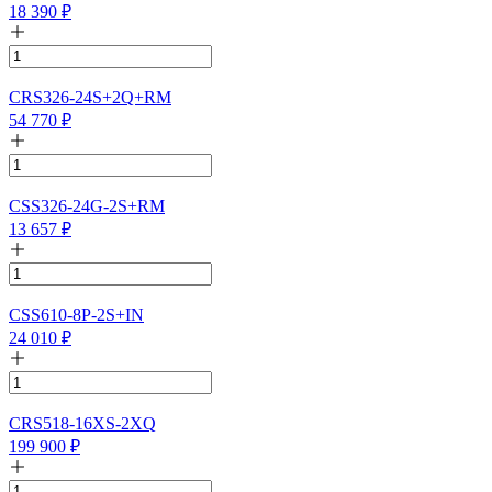
18 390
₽
CRS326-24S+2Q+RM
54 770
₽
CSS326-24G-2S+RM
13 657
₽
CSS610-8P-2S+IN
24 010
₽
CRS518-16XS-2XQ
199 900
₽