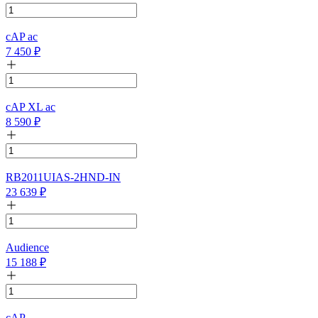
cAP ac
7 450
₽
cAP XL ac
8 590
₽
RB2011UIAS-2HND-IN
23 639
₽
Audience
15 188
₽
cAP