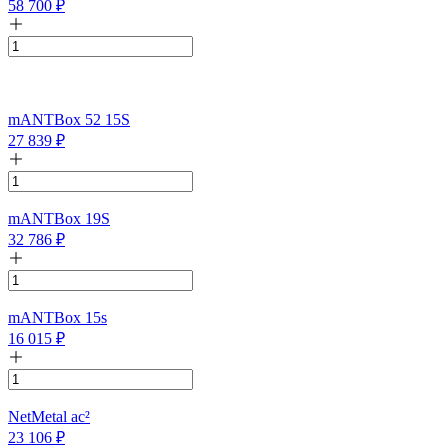
58 700
₽
mANTBox 52 15S
27 839
₽
mANTBox 19S
32 786
₽
mANTBox 15s
16 015
₽
NetMetal ac²
23 106
₽