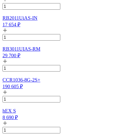
RB2011UiAS-IN
17 654
₽
RB3011UIAS-RM
29 700
₽
CCR1036-8G-2S+
190 605
₽
hEX S
8 690
₽