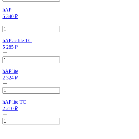
hAP
5 340
₽
hAP ac lite TC
5 285
₽
hAP lite
2 324
₽
hAP lite TC
2 210
₽