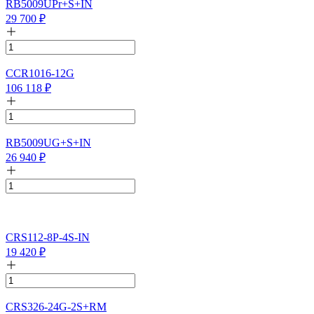
RB5009UPr+S+IN
29 700
₽
CCR1016-12G
106 118
₽
RB5009UG+S+IN
26 940
₽
CRS112-8P-4S-IN
19 420
₽
CRS326-24G-2S+RM