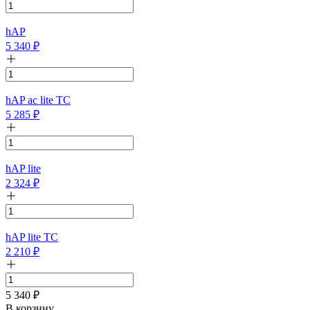
hAP
5 340
₽
hAP ac lite TC
5 285
₽
hAP lite
2 324
₽
hAP lite TC
2 210
₽
5 340
₽
В корзину