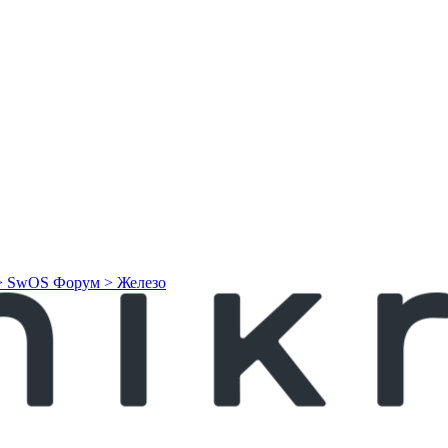
> SwOS
Форум > Железо