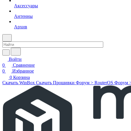
Аксессуары
Антенны
Архив
Войти
0
Сравнение
0
Избранное
0
Корзина
Скачать WinBox
Скачать Прошивки
Форум > RouterOS
Форум 