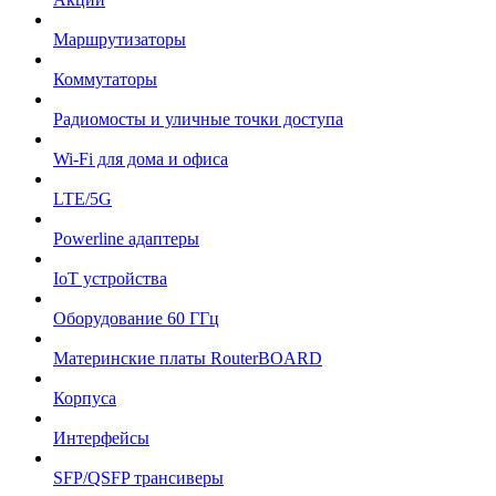
Маршрутизаторы
Коммутаторы
Радиомосты и уличные точки доступа
Wi-Fi для дома и офиса
LTE/5G
Powerline адаптеры
IoT устройства
Оборудование 60 ГГц
Материнские платы RouterBOARD
Корпуса
Интерфейсы
SFP/QSFP трансиверы