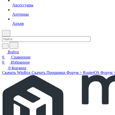
Аксессуары
Антенны
Архив
Войти
0
Сравнение
0
Избранное
0
Корзина
Скачать WinBox
Скачать Прошивки
Форум > RouterOS
Форум 