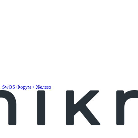
> SwOS
Форум > Железо