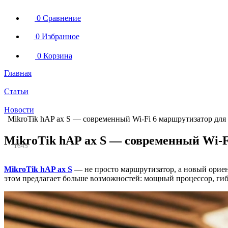
0
Сравнение
0
Избранное
0
Корзина
Главная
Статьи
Новости
MikroTik hAP ax S — современный Wi-Fi 6 маршрутизатор для
MikroTik hAP ax S — современный Wi-F
1645
MikroTik hAP ax S
— не просто маршрутизатор, а новый ориен
этом предлагает больше возможностей: мощный процессор, гибк