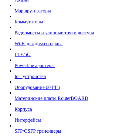
Маршрутизаторы
Коммутаторы
Радиомосты и уличные точки доступа
Wi-Fi для дома и офиса
LTE/5G
Powerline адаптеры
IoT устройства
Оборудование 60 ГГц
Материнские платы RouterBOARD
Корпуса
Интерфейсы
SFP/QSFP трансиверы