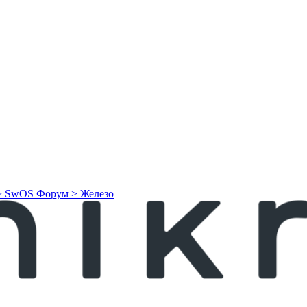
> SwOS
Форум > Железо