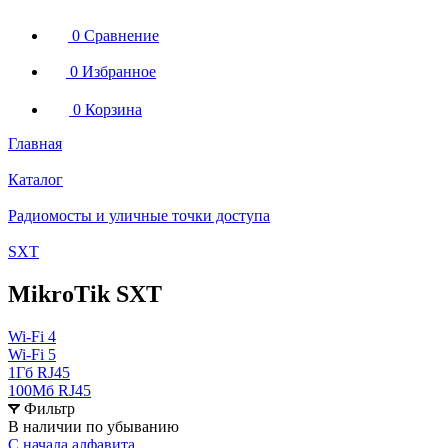
0
Сравнение
0
Избранное
0
Корзина
Главная
Каталог
Радиомосты и уличные точки доступа
SXT
MikroTik SXT
Wi-Fi 4
Wi-Fi 5
1Гб RJ45
100Мб RJ45
Фильтр
В наличии по убыванию
С начала алфавита