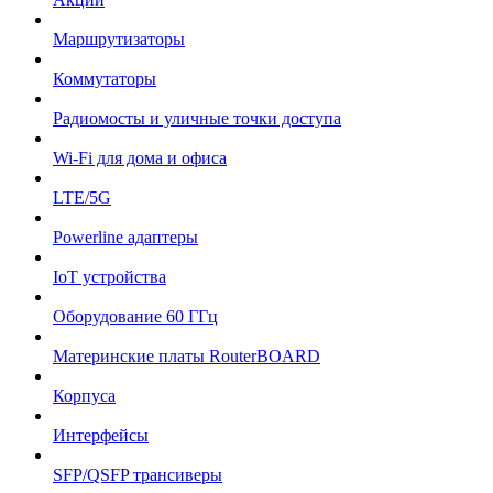
Маршрутизаторы
Коммутаторы
Радиомосты и уличные точки доступа
Wi-Fi для дома и офиса
LTE/5G
Powerline адаптеры
IoT устройства
Оборудование 60 ГГц
Материнские платы RouterBOARD
Корпуса
Интерфейсы
SFP/QSFP трансиверы