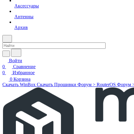
Аксессуары
Антенны
Архив
Войти
0
Сравнение
0
Избранное
0
Корзина
Скачать WinBox
Скачать Прошивки
Форум > RouterOS
Форум 