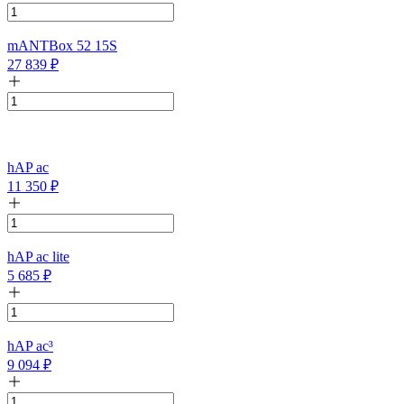
mANTBox 52 15S
27 839
₽
hAP ac
11 350
₽
hAP ac lite
5 685
₽
hAP ac³
9 094
₽