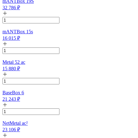
mANTBox 19S
32 786
₽
mANTBox 15s
16 015
₽
Metal 52 ac
15 880
₽
BaseBox 6
21 243
₽
NetMetal ac²
23 106
₽