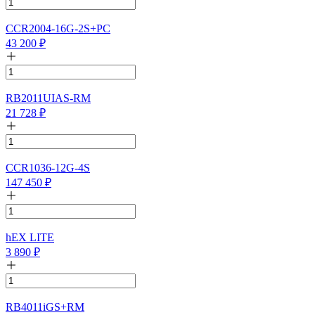
CCR2004-16G-2S+PC
43 200
₽
RB2011UIAS-RM
21 728
₽
CCR1036-12G-4S
147 450
₽
hEX LITE
3 890
₽
RB4011iGS+RM