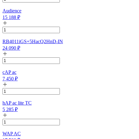
Audience
15 188
₽
RB4011iGS+5HacQ2HnD-IN
24 090
₽
cAP ac
7 450
₽
hAP ac lite TC
5 285
₽
WAP AC