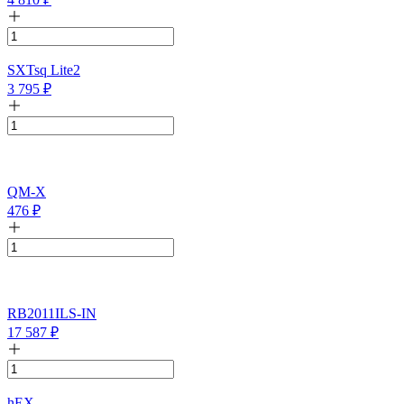
SXTsq Lite2
3 795
₽
QM-X
476
₽
RB2011ILS-IN
17 587
₽
hEX