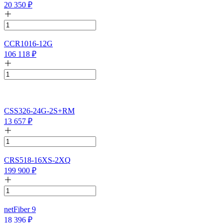
20 350
₽
CCR1016-12G
106 118
₽
CSS326-24G-2S+RM
13 657
₽
CRS518-16XS-2XQ
199 900
₽
netFiber 9
18 396
₽