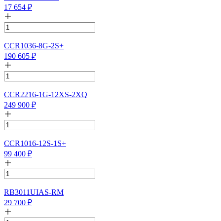
17 654
₽
CCR1036-8G-2S+
190 605
₽
CCR2216-1G-12XS-2XQ
249 900
₽
CCR1016-12S-1S+
99 400
₽
RB3011UIAS-RM
29 700
₽