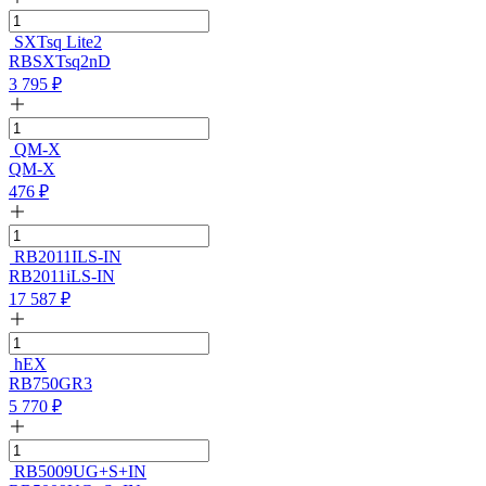
SXTsq Lite2
RBSXTsq2nD
3 795
₽
QM-X
QM-X
476
₽
RB2011ILS-IN
RB2011iLS-IN
17 587
₽
hEX
RB750GR3
5 770
₽
RB5009UG+S+IN