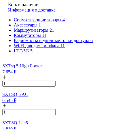
Есть в наличии
Информация о доставке
Сопутствующие товары
4
Аксессуары
1
Маршрутизаторы
21
Коммутаторы
11
Радиомосты и уличные точки доступа
6
Wi-Fi для дома и офиса
11
LTE/5G
5
SXTsq 5 High Power
7 654
₽
SXTSQ 5 AC
6 545
₽
SXTSQ Lite5
4 810
₽