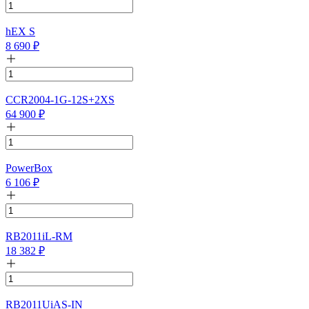
hEX S
8 690
₽
CCR2004-1G-12S+2XS
64 900
₽
PowerBox
6 106
₽
RB2011iL-RM
18 382
₽
RB2011UiAS-IN