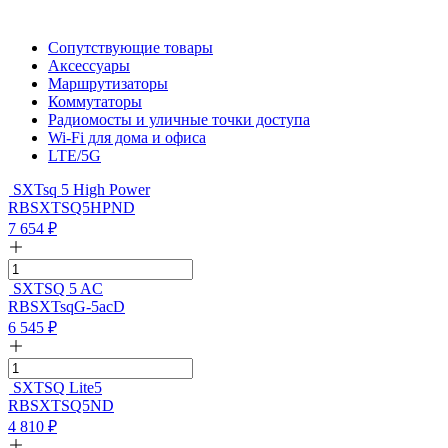
Сопутствующие товары
Аксессуары
Маршрутизаторы
Коммутаторы
Радиомосты и уличные точки доступа
Wi-Fi для дома и офиса
LTE/5G
SXTsq 5 High Power
RBSXTSQ5HPND
7 654
₽
SXTSQ 5 AC
RBSXTsqG-5acD
6 545
₽
SXTSQ Lite5
RBSXTSQ5ND
4 810
₽