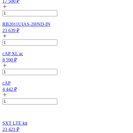
17 500
₽
RB2011UIAS-2HND-IN
23 639
₽
cAP XL ac
8 590
₽
cAP
4 442
₽
SXT LTE kit
23 421
₽