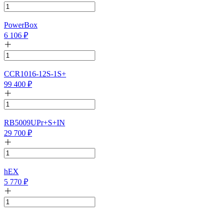
PowerBox
6 106
₽
CCR1016-12S-1S+
99 400
₽
RB5009UPr+S+IN
29 700
₽
hEX
5 770
₽