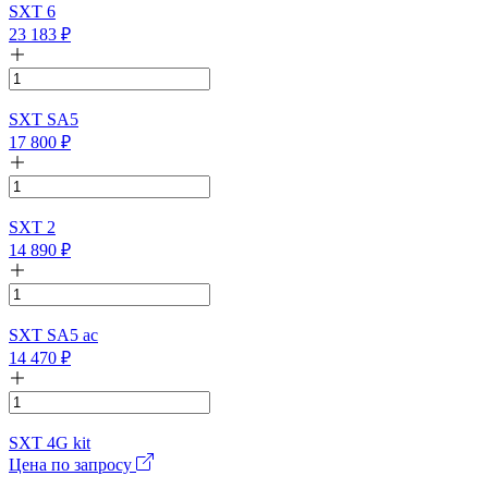
SXT 6
23 183
₽
SXT SA5
17 800
₽
SXT 2
14 890
₽
SXT SA5 ac
14 470
₽
SXT 4G kit
Цена по запросу