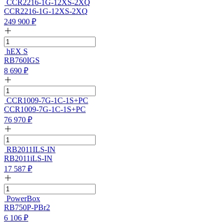
CCR2216-1G-12XS-2XQ
CCR2216-1G-12XS-2XQ
249 900
₽
hEX S
RB760IGS
8 690
₽
CCR1009-7G-1C-1S+PC
CCR1009-7G-1C-1S+PC
76 970
₽
RB2011ILS-IN
RB2011iLS-IN
17 587
₽
PowerBox
RB750P-PBr2
6 106
₽