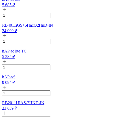
5 685
₽
RB4011iGS+5HacQ2HnD-IN
24 090
₽
hAP ac lite TC
5 285
₽
hAP ac³
9 094
₽
RB2011UIAS-2HND-IN
23 639
₽