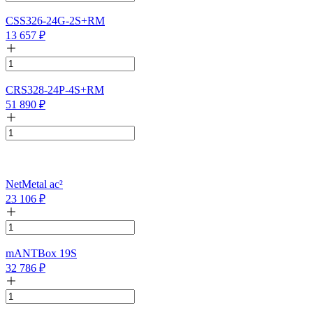
CSS326-24G-2S+RM
13 657
₽
CRS328-24P-4S+RM
51 890
₽
NetMetal ac²
23 106
₽
mANTBox 19S
32 786
₽