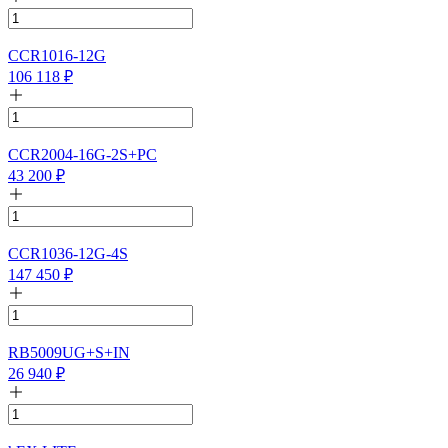
CCR1016-12G
106 118
₽
CCR2004-16G-2S+PC
43 200
₽
CCR1036-12G-4S
147 450
₽
RB5009UG+S+IN
26 940
₽