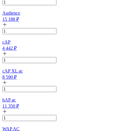
Audience
15 188
₽
cAP
4 442
₽
cAP XL ac
8 590
₽
hAP ac
11 350
₽
WAP AC