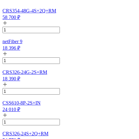
CRS354-48G-4S+2Q+RM
58 700
₽
netFiber 9
18 396
₽
CRS326-24G-2S+RM
18 390
₽
CSS610-8P-2S+IN
24 010
₽
CRS326-24S+2Q+RM