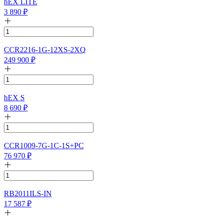
hEX LITE
3 890
₽
CCR2216-1G-12XS-2XQ
249 900
₽
hEX S
8 690
₽
CCR1009-7G-1C-1S+PC
76 970
₽
RB2011ILS-IN
17 587
₽