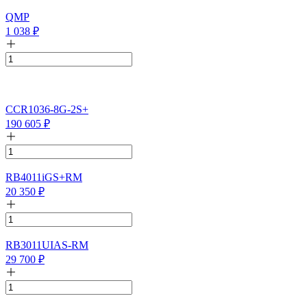
QMP
1 038
₽
CCR1036-8G-2S+
190 605
₽
RB4011iGS+RM
20 350
₽
RB3011UIAS-RM
29 700
₽