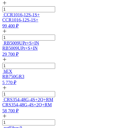
CCR1016-12S-1S+
CCR1016-12S-1S+
99 400
₽
RB5009UPr+S+IN
RB5009UPr+S+IN
29 700
₽
hEX
RB750GR3
5 770
₽
CRS354-48G-4S+2Q+RM
CRS354-48G-4S+2Q+RM
58 700
₽
netFiber 9