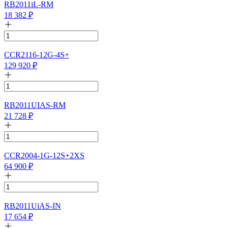
RB2011iL-RM
18 382
₽
CCR2116-12G-4S+
129 920
₽
RB2011UIAS-RM
21 728
₽
CCR2004-1G-12S+2XS
64 900
₽
RB2011UiAS-IN
17 654
₽