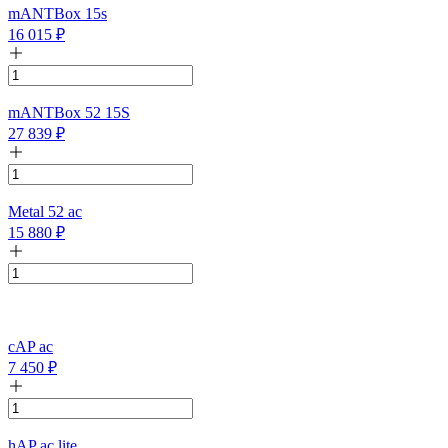
mANTBox 15s
16 015
₽
mANTBox 52 15S
27 839
₽
Metal 52 ac
15 880
₽
cAP ac
7 450
₽
hAP ac lite