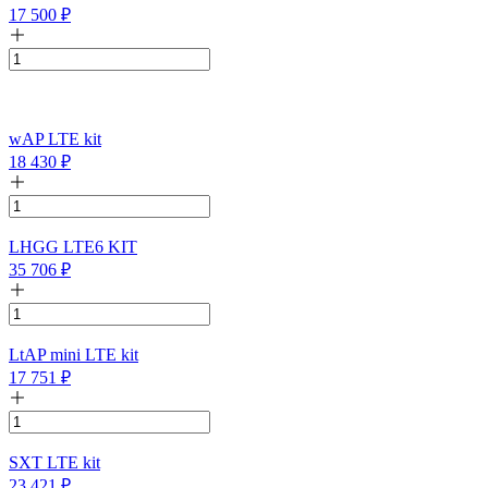
17 500
₽
wAP LTE kit
18 430
₽
LHGG LTE6 KIT
35 706
₽
LtAP mini LTE kit
17 751
₽
SXT LTE kit
23 421
₽