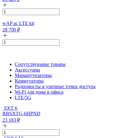
wAP ac LTE kit
28 700
₽
Сопутствующие товары
Аксессуары
Маршрутизаторы
Коммутаторы
Радиомосты и уличные точки доступа
Wi-Fi для дома и офиса
LTE/5G
SXT 6
RBSXTG-6HPND
23 183
₽