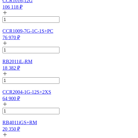
CCR1016-12G
106 118
₽
CCR1009-7G-1C-1S+PC
76 970
₽
RB2011iL-RM
18 382
₽
CCR2004-1G-12S+2XS
64 900
₽
RB4011iGS+RM
20 350
₽