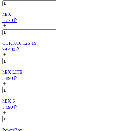
hEX
5 770
₽
CCR1016-12S-1S+
99 400
₽
hEX LITE
3 890
₽
hEX S
8 690
₽
PowerBox