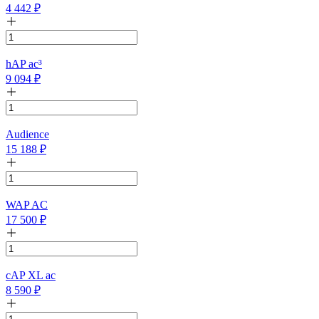
4 442
₽
hAP ac³
9 094
₽
Audience
15 188
₽
WAP AC
17 500
₽
cAP XL ac
8 590
₽