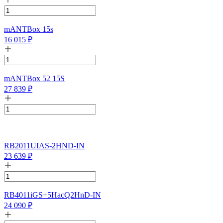
mANTBox 15s
16 015
₽
mANTBox 52 15S
27 839
₽
RB2011UIAS-2HND-IN
23 639
₽
RB4011iGS+5HacQ2HnD-IN
24 090
₽