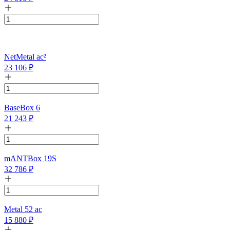
NetMetal ac²
23 106
₽
BaseBox 6
21 243
₽
mANTBox 19S
32 786
₽
Metal 52 ac
15 880
₽