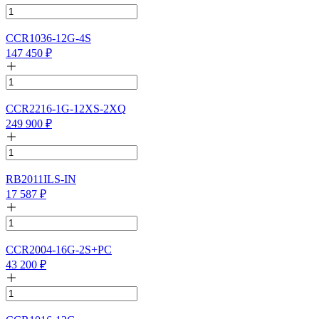
CCR1036-12G-4S
147 450
₽
CCR2216-1G-12XS-2XQ
249 900
₽
RB2011ILS-IN
17 587
₽
CCR2004-16G-2S+PC
43 200
₽