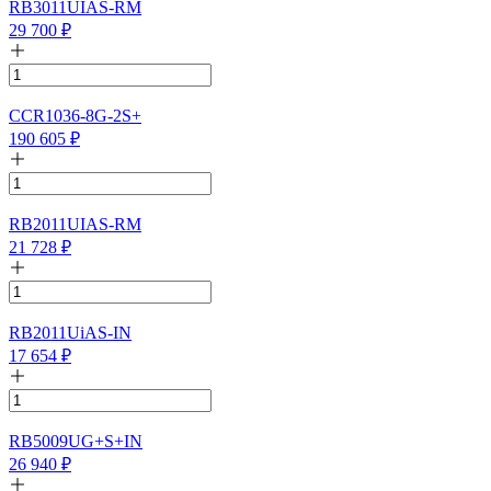
RB3011UIAS-RM
29 700
₽
CCR1036-8G-2S+
190 605
₽
RB2011UIAS-RM
21 728
₽
RB2011UiAS-IN
17 654
₽
RB5009UG+S+IN
26 940
₽