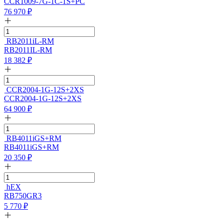
CCR1009-7G-1C-1S+PC
76 970
₽
RB2011iL-RM
RB2011IL-RM
18 382
₽
CCR2004-1G-12S+2XS
CCR2004-1G-12S+2XS
64 900
₽
RB4011iGS+RM
RB4011iGS+RM
20 350
₽
hEX
RB750GR3
5 770
₽