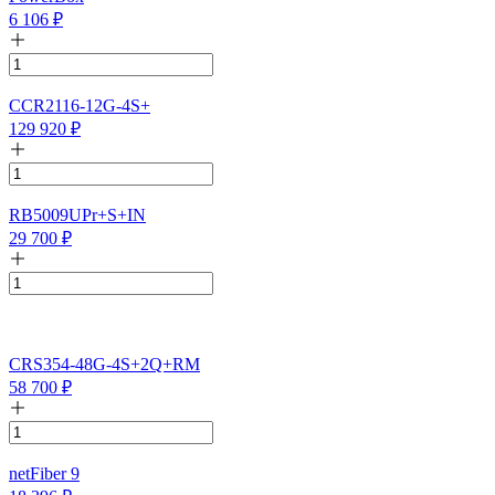
6 106
₽
CCR2116-12G-4S+
129 920
₽
RB5009UPr+S+IN
29 700
₽
CRS354-48G-4S+2Q+RM
58 700
₽
netFiber 9