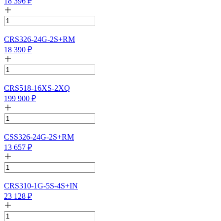
18 396
₽
CRS326-24G-2S+RM
18 390
₽
CRS518-16XS-2XQ
199 900
₽
CSS326-24G-2S+RM
13 657
₽
CRS310-1G-5S-4S+IN
23 128
₽