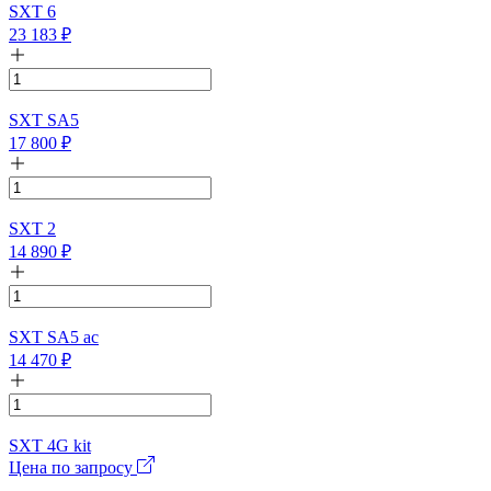
SXT 6
23 183
₽
SXT SA5
17 800
₽
SXT 2
14 890
₽
SXT SA5 ac
14 470
₽
SXT 4G kit
Цена по запросу