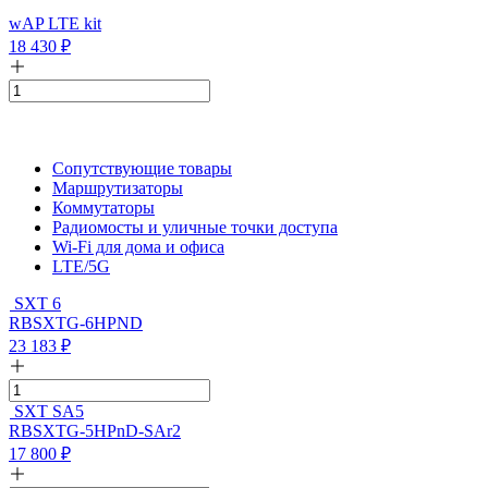
wAP LTE kit
18 430
₽
Сопутствующие товары
Маршрутизаторы
Коммутаторы
Радиомосты и уличные точки доступа
Wi-Fi для дома и офиса
LTE/5G
SXT 6
RBSXTG-6HPND
23 183
₽
SXT SA5
RBSXTG-5HPnD-SAr2
17 800
₽