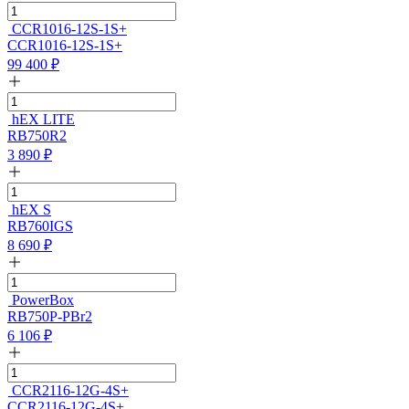
CCR1016-12S-1S+
CCR1016-12S-1S+
99 400
₽
hEX LITE
RB750R2
3 890
₽
hEX S
RB760IGS
8 690
₽
PowerBox
RB750P-PBr2
6 106
₽
CCR2116-12G-4S+
CCR2116-12G-4S+