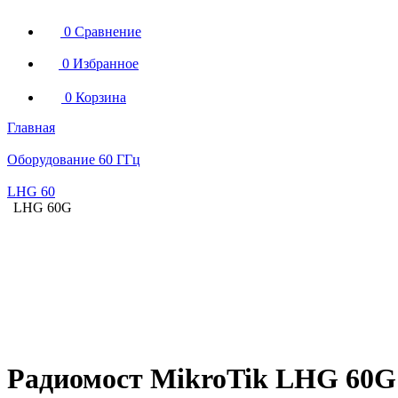
0
Сравнение
0
Избранное
0
Корзина
Главная
Оборудование 60 ГГц
LHG 60
LHG 60G
Радиомост MikroTik LHG 60G