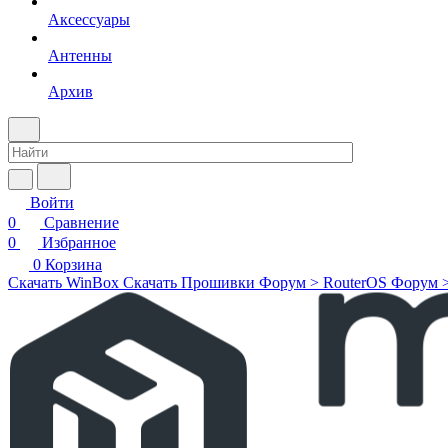
Аксессуары
Антенны
Архив
Войти
0
Сравнение
0
Избранное
0
Корзина
Скачать WinBox
Скачать Прошивки
Форум > RouterOS
Форум 