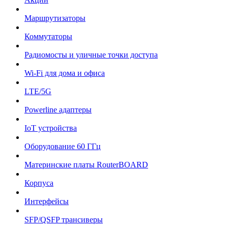
Маршрутизаторы
Коммутаторы
Радиомосты и уличные точки доступа
Wi-Fi для дома и офиса
LTE/5G
Powerline адаптеры
IoT устройства
Оборудование 60 ГГц
Материнские платы RouterBOARD
Корпуса
Интерфейсы
SFP/QSFP трансиверы