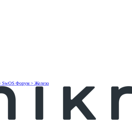
> SwOS
Форум > Железо