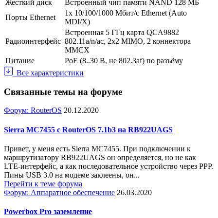
Жесткий диск
Встроенный чип памяти NAND 128 МБ
1x 10/100/1000 Мбит/с Ethernet (Auto
Порты Ethernet
MDI/X)
Встроенная 5 ГГц карта QCA9882
Радиоинтерфейс
802.11a/n/ac, 2x2 MIMO, 2 коннектора
MMCX
Питание
PoE (8..30 В, не 802.3af) по разъёму
Все характеристики
Связанные темы на форуме
Форум: RouterOS
20.12.2020
Sierra MC7455 с RouterOS 7.1b3 на RB922UAGS
Привет, у меня есть Sierra MC7455. При подключении к
маршрутизатору RB922UAGS он определяется, но не как
LTE-интерфейс, а как последовательное устройство через PPP.
Пины USB 3.0 на модеме заклеены, он...
Перейти к теме форума
Форум: Аппаратное обеспечение
26.03.2020
Powerbox Pro заземление