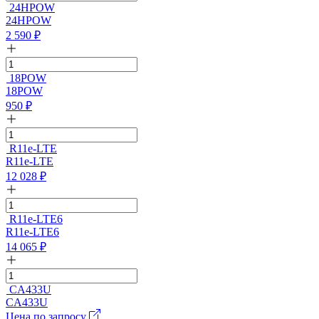
24HPOW
24HPOW
2 590
₽
18POW
18POW
950
₽
R11e-LTE
R11e-LTE
12 028
₽
R11e-LTE6
R11e-LTE6
14 065
₽
CA433U
CA433U
Цена по запросу