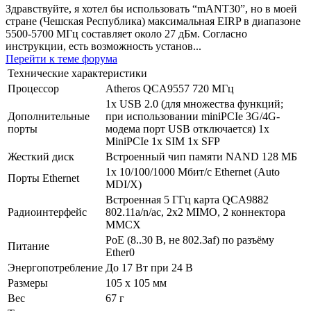
Здравствуйте, я хотел бы использовать “mANT30”, но в моей
стране (Чешская Республика) максимальная EIRP в диапазоне
5500-5700 МГц составляет около 27 дБм. Согласно
инструкции, есть возможность установ...
Перейти к теме форума
Технические характеристики
Процессор
Atheros QCA9557 720 МГц
1x USB 2.0 (для множества функций;
Дополнительные
при использовании miniPCIe 3G/4G-
порты
модема порт USB отключается) 1x
MiniPCIe 1x SIM 1x SFP
Жесткий диск
Встроенный чип памяти NAND 128 МБ
1x 10/100/1000 Мбит/с Ethernet (Auto
Порты Ethernet
MDI/X)
Встроенная 5 ГГц карта QCA9882
Радиоинтерфейс
802.11a/n/ac, 2x2 MIMO, 2 коннектора
MMCX
PoE (8..30 В, не 802.3af) по разъёму
Питание
Ether0
Энергопотребление
До 17 Вт при 24 В
Размеры
105 x 105 мм
Вес
67 г