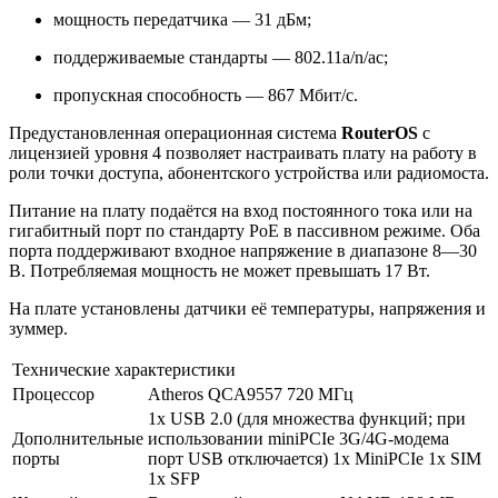
мощность передатчика — 31 дБм;
поддерживаемые стандарты — 802.11a/n/ac;
пропускная способность — 867 Мбит/с.
Предустановленная операционная система
RouterOS
с
лицензией уровня 4 позволяет настраивать плату на работу в
роли точки доступа, абонентского устройства или радиомоста.
Питание на плату подаётся на вход постоянного тока или на
гигабитный порт по стандарту PoE в пассивном режиме. Оба
порта поддерживают входное напряжение в диапазоне 8—30
В. Потребляемая мощность не может превышать 17 Вт.
На плате установлены датчики её температуры, напряжения и
зуммер.
Технические характеристики
Процессор
Atheros QCA9557 720 МГц
1x USB 2.0 (для множества функций; при
Дополнительные
использовании miniPCIe 3G/4G-модема
порты
порт USB отключается) 1x MiniPCIe 1x SIM
1x SFP