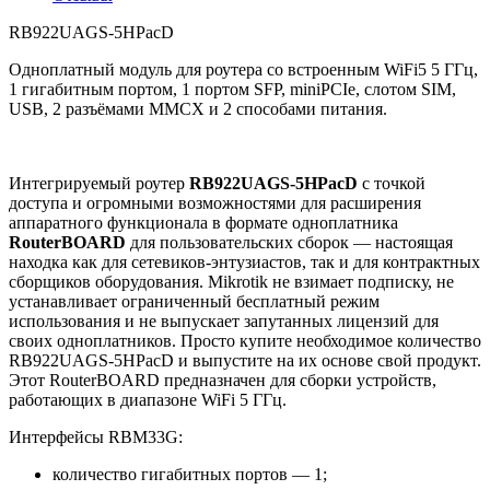
RB922UAGS-5HPacD
Одноплатный модуль для роутера со встроенным WiFi5 5 ГГц,
1 гигабитным портом, 1 портом SFP, miniPCIe, слотом SIM,
USB, 2 разъёмами MMCX и 2 способами питания.
Интегрируемый роутер
RB922UAGS-5HPacD
с точкой
доступа и огромными возможностями для расширения
аппаратного функционала в формате одноплатника
RouterBOARD
для пользовательских сборок — настоящая
находка как для сетевиков-энтузиастов, так и для контрактных
сборщиков оборудования. Mikrotik не взимает подписку, не
устанавливает ограниченный бесплатный режим
использования и не выпускает запутанных лицензий для
своих одноплатников. Просто купите необходимое количество
RB922UAGS-5HPacD и выпустите на их основе свой продукт.
Этот RouterBOARD предназначен для сборки устройств,
работающих в диапазоне WiFi 5 ГГц.
Интерфейсы RBM33G:
количество гигабитных портов — 1;