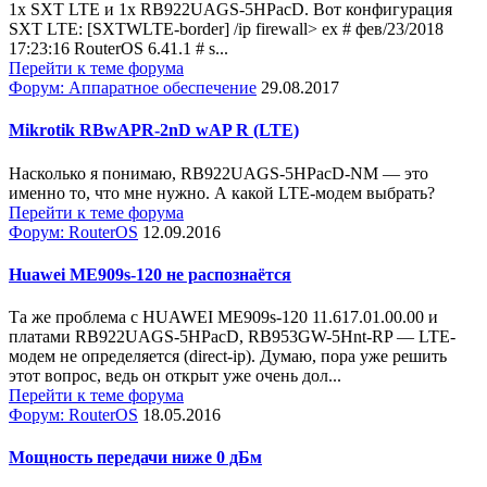
1x SXT LTE и 1x RB922UAGS-5HPacD. Вот конфигурация
SXT LTE: [SXTWLTE-border] /ip firewall> ex # фев/23/2018
17:23:16 RouterOS 6.41.1 # s...
Перейти к теме форума
Форум: Аппаратное обеспечение
29.08.2017
Mikrotik RBwAPR-2nD wAP R (LTE)
Насколько я понимаю, RB922UAGS-5HPacD-NM — это
именно то, что мне нужно. А какой LTE-модем выбрать?
Перейти к теме форума
Форум: RouterOS
12.09.2016
Huawei ME909s-120 не распознаётся
Та же проблема с HUAWEI ME909s-120 11.617.01.00.00 и
платами RB922UAGS-5HPacD, RB953GW-5Hnt-RP — LTE-
модем не определяется (direct-ip). Думаю, пора уже решить
этот вопрос, ведь он открыт уже очень дол...
Перейти к теме форума
Форум: RouterOS
18.05.2016
Мощность передачи ниже 0 дБм