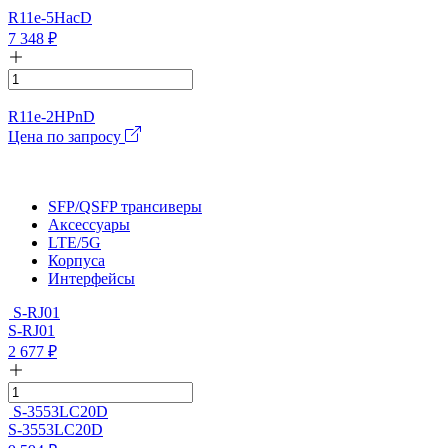
R11e-5HacD
7 348
₽
R11e-2HPnD
Цена по запросу
SFP/QSFP трансиверы
Аксессуары
LTE/5G
Корпуса
Интерфейсы
S-RJ01
S-RJ01
2 677
₽
S-3553LC20D
S-3553LC20D