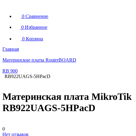
0
Сравнение
0
Избранное
0
Корзина
Главная
Материнские платы RouterBOARD
RB 900
RB922UAGS-5HPacD
Материнская плата MikroTik
RB922UAGS-5HPacD
0
Нет отзывов