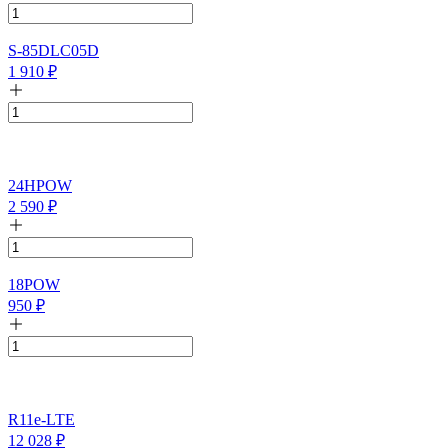
S-85DLC05D
1 910
₽
24HPOW
2 590
₽
18POW
950
₽
R11e-LTE
12 028
₽