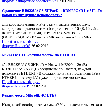
Форум: Аппаратное обеспечение
02.09.2018
Сравнение RB922UAGS-5HPacD и RBM33G+R11e-5HacD:
какой из них лучше использовать?
Для короткой линии PtP (2,5 км) я рассматриваю двух
кандидатов в радиосистемы (скорее всего, с 16 дБ, 16°, 2x2
панельными антеннами): RB922UAGS-5HPacD
(QCA9557/QCA9882 — 128 МБ оперативки / 128 МБ фл...
Перейти к теме форума
Форум: RouterOS
26.02.2018
MikroTik LTE «режим моста» на ETHER1
(A) RB922UAGS-5HPacD + Huawei ME909s-120 (B)
RB3011UiAS (A) и (B) соединены по Ethernet, каждый
использует ETHER1. (B) должен получать публичный IP на
ETHER1, поэтому (A) нужен в «режиме моста» и...
Перейти к теме форума
Форум: RouterOS
23.02.2018
Режим моста Mikrotik 4G LTE?
Итак, какой вообще в этом смысл? У меня дома есть связка из