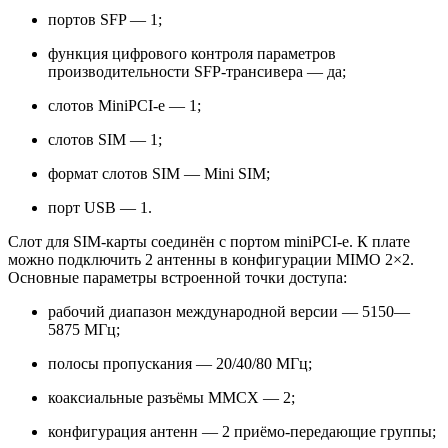
портов SFP — 1;
функция цифрового контроля параметров
производительности SFP-трансивера — да;
слотов MiniPCI-e — 1;
слотов SIM — 1;
формат слотов SIM — Mini SIM;
порт USB — 1.
Слот для SIM-карты соединён с портом miniPCI-e. К плате
можно подключить 2 антенны в конфигурации MIMO 2×2.
Основные параметры встроенной точки доступа:
рабочий диапазон международной версии — 5150—
5875 МГц;
полосы пропускания — 20/40/80 МГц;
коаксиальные разъёмы MMCX — 2;
конфигурация антенн — 2 приёмо-передающие группы;