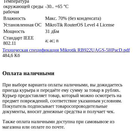
Температура
окружающей среды
-30.. +65 °С
рабочая
Влажность
Макс. 70% (без конденсата)
Установленная ОС
MikroTik RouterOS Level 4 License
Мощность
31 дБм
Стандарт IEEE
a; ac; n
802.11
Техническая спецификация Mikrotik RB922UAGS-5HPacD.pdf
484,6 Кб
Оплата наличными
При выборе варианта оплаты наличными, вы дожидаетесь
приезда курьера и передаёте ему сумму за товар в рублях.
Курьер предоставляет товар, который можно осмотреть на
предмет повреждений, соответствие указанным условиям.
Покупатель подписывает товаросопроводительные
документы, вносит денежные средства и получает чек.
Также оплата наличными доступна при самовывозе из
магазина или оплате по почте.