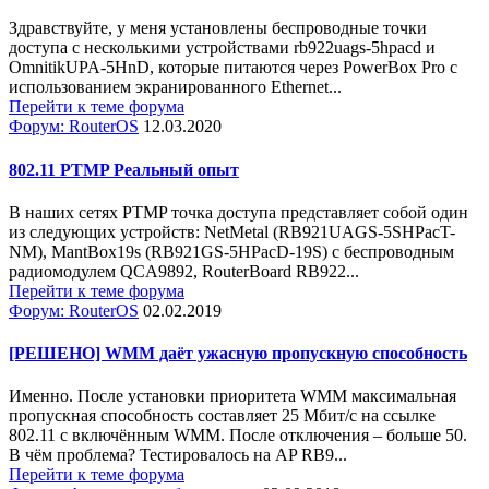
Здравствуйте, у меня установлены беспроводные точки
доступа с несколькими устройствами rb922uags-5hpacd и
OmnitikUPA-5HnD, которые питаются через PowerBox Pro с
использованием экранированного Ethernet...
Перейти к теме форума
Форум: RouterOS
12.03.2020
802.11 PTMP Реальный опыт
В наших сетях PTMP точка доступа представляет собой один
из следующих устройств: NetMetal (RB921UAGS-5SHPacT-
NM), MantBox19s (RB921GS-5HPacD-19S) с беспроводным
радиомодулем QCA9892, RouterBoard RB922...
Перейти к теме форума
Форум: RouterOS
02.02.2019
[РЕШЕНО] WMM даёт ужасную пропускную способность
Именно. После установки приоритета WMM максимальная
пропускная способность составляет 25 Мбит/с на ссылке
802.11 с включённым WMM. После отключения – больше 50.
В чём проблема? Тестировалось на AP RB9...
Перейти к теме форума