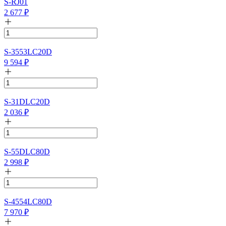
S-RJ01
2 677
₽
S-3553LC20D
9 594
₽
S-31DLC20D
2 036
₽
S-55DLC80D
2 998
₽
S-4554LC80D
7 970
₽