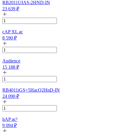
RB2011UIAS-2HND-IN
23 639
₽
cAP XL ac
8 590
₽
Audience
15 188
₽
RB4011iGS+5HacQ2HnD-IN
24 090
₽
hAP ac³
9 094
₽