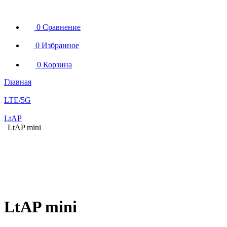
0
Сравнение
0
Избранное
0
Корзина
Главная
LTE/5G
LtAP
LtAP mini
LtAP mini