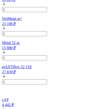
NetMetal ac²
23 106
₽
Metal 52 ac
15 880
₽
mANTBox 52 15S
27 839
₽
cAP
4 442
₽