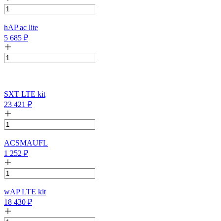
hAP ac lite
5 685
₽
SXT LTE kit
23 421
₽
ACSMAUFL
1 252
₽
wAP LTE kit
18 430
₽