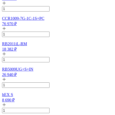
CCR1009-7G-1C-1S+PC
76 970
₽
RB2011iL-RM
18 382
₽
RB5009UG+S+IN
26 940
₽
hEX S
8 690
₽