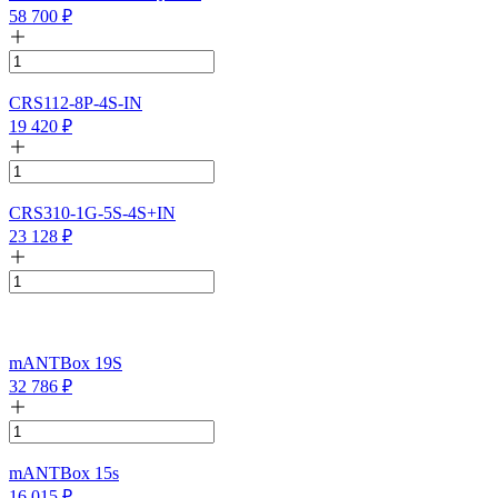
58 700
₽
CRS112-8P-4S-IN
19 420
₽
CRS310-1G-5S-4S+IN
23 128
₽
mANTBox 19S
32 786
₽
mANTBox 15s
16 015
₽