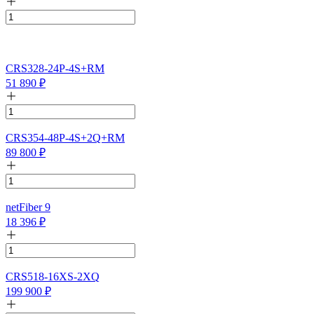
CRS328-24P-4S+RM
51 890
₽
CRS354-48P-4S+2Q+RM
89 800
₽
netFiber 9
18 396
₽
CRS518-16XS-2XQ
199 900
₽