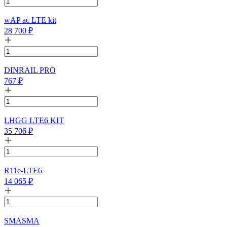
wAP ac LTE kit
28 700
₽
DINRAIL PRO
767
₽
LHGG LTE6 KIT
35 706
₽
R11e-LTE6
14 065
₽
SMASMA