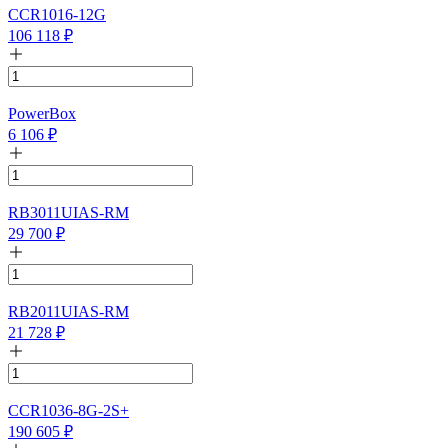
CCR1016-12G
106 118
₽
PowerBox
6 106
₽
RB3011UIAS-RM
29 700
₽
RB2011UIAS-RM
21 728
₽
CCR1036-8G-2S+
190 605
₽