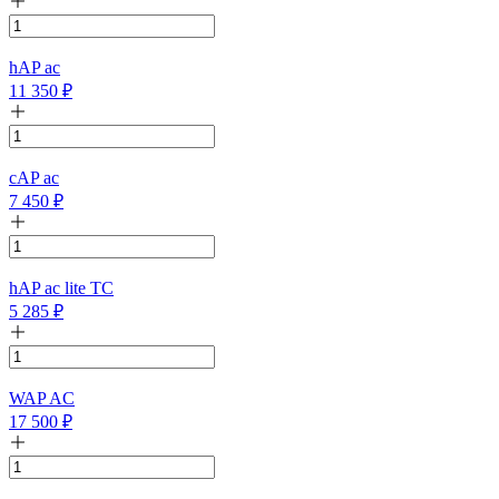
hAP ac
11 350
₽
cAP ac
7 450
₽
hAP ac lite TC
5 285
₽
WAP AC
17 500
₽