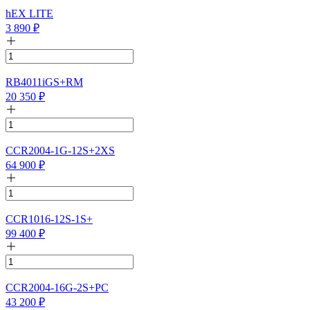
hEX LITE
3 890
₽
RB4011iGS+RM
20 350
₽
CCR2004-1G-12S+2XS
64 900
₽
CCR1016-12S-1S+
99 400
₽
CCR2004-16G-2S+PC
43 200
₽