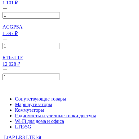
1 101
₽
ACGPSA
1 397
₽
R11e-LTE
12 028
₽
Сопутствующие товары
Маршрутизаторы
Коммутаторы
Радиомосты и уличные точки доступа
Wi-Fi для дома и офиса
LTE/5G
LtAP LR8 LTE kit