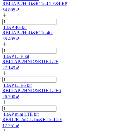
RBLtAP-2HnD&R11e-LTE&LR8
54 805
₽
LtAP 4G kit
RBLtAP-2HnD&R11e-4G
35 405
₽
LtAP LTE kit
RBLTAP-2HND&R11E-LTE
27 149
₽
LtAP LTE6 kit
RBLTAP-2HND&R11E-LTE6
26 700
₽
LtAP mini LTE kit
RB912R-2nD-LTm&R11e-LTE
17 751
₽