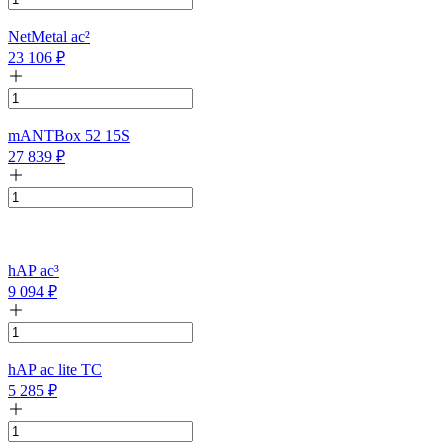
NetMetal ac²
23 106
₽
mANTBox 52 15S
27 839
₽
hAP ac³
9 094
₽
hAP ac lite TC
5 285
₽