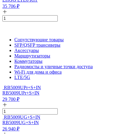
35 706
₽
Сопутствующие товары
SFP/QSFP трансиверы
Аксессуары
Маршрутизаторы
Коммутаторы
Радиомосты и уличные точки доступа
Wi-Fi для дома и офиса
LTE/5G
RB5009UPr+S+IN
RB5009UPr+S+IN
29 700
₽
RB5009UG+S+IN
RB5009UG+S+IN
26 940
₽