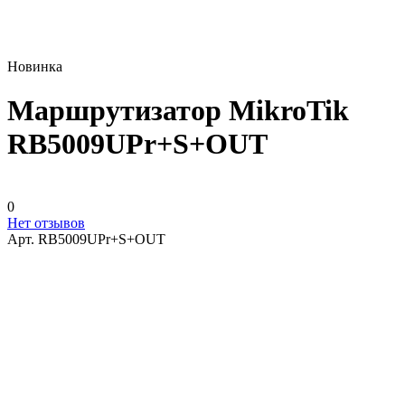
Новинка
Маршрутизатор MikroTik
RB5009UPr+S+OUT
0
Нет отзывов
Арт.
RB5009UPr+S+OUT