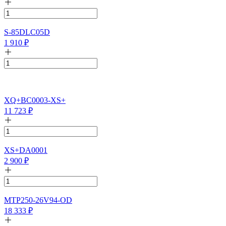
S-85DLC05D
1 910
₽
XQ+BC0003-XS+
11 723
₽
XS+DA0001
2 900
₽
MTP250-26V94-OD
18 333
₽