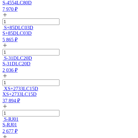
S-4554LC80D
7 970
₽
S+85DLC03D
S+85DLC03D
5 865
₽
S-31DLC20D
S-31DLC20D
2 036
₽
XS+2733LC15D
XS+2733LC15D
37 894
₽
S-RJ01
S-RJ01
2 677
₽