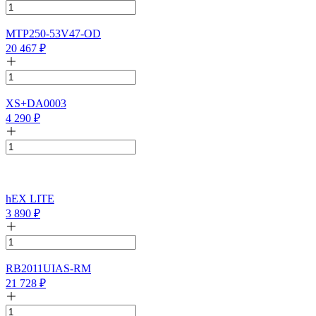
MTP250-53V47-OD
20 467
₽
XS+DA0003
4 290
₽
hEX LITE
3 890
₽
RB2011UIAS-RM
21 728
₽