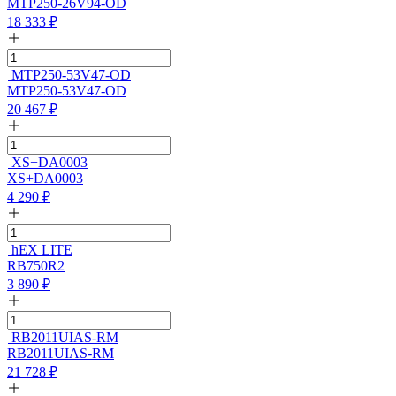
MTP250-26V94-OD
18 333
₽
MTP250-53V47-OD
MTP250-53V47-OD
20 467
₽
XS+DA0003
XS+DA0003
4 290
₽
hEX LITE
RB750R2
3 890
₽
RB2011UIAS-RM
RB2011UIAS-RM
21 728
₽