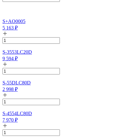
S+AO0005
5 163
₽
S-3553LC20D
9 594
₽
S-55DLC80D
2 998
₽
S-4554LC80D
7 970
₽