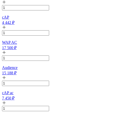
cAP
4 442
₽
WAP AC
17 500
₽
Audience
15 188
₽
cAP ac
7 450
₽