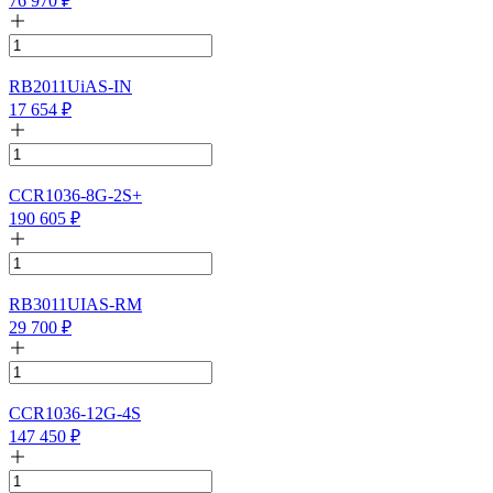
76 970
₽
RB2011UiAS-IN
17 654
₽
CCR1036-8G-2S+
190 605
₽
RB3011UIAS-RM
29 700
₽
CCR1036-12G-4S
147 450
₽