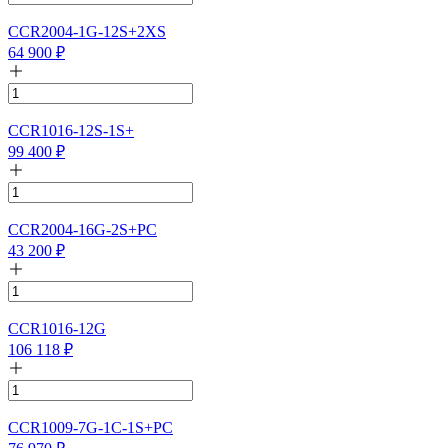
CCR2004-1G-12S+2XS
64 900
₽
CCR1016-12S-1S+
99 400
₽
CCR2004-16G-2S+PC
43 200
₽
CCR1016-12G
106 118
₽
CCR1009-7G-1C-1S+PC