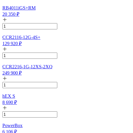
RB4011iGS+RM
20 350
₽
CCR2116-12G-4S+
129 920
₽
CCR2216-1G-12XS-2XQ
249 900
₽
hEX S
8 690
₽
PowerBox
6 106
₽