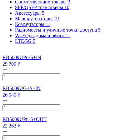
Сопутствующие товары
3
SFP/QSFP трансиверы
10
Аксессуары
5
Маршрутизаторы
19
Коммутаторы
11
Радиомосты и уличные точки доступа
5
Wi-Fi для дома и офиса
11
LTE/5G
5
RB5009UPr+S+IN
29 700
₽
RB5009UG+S+IN
26 940
₽
RB5009UPr+S+OUT
22 262
₽