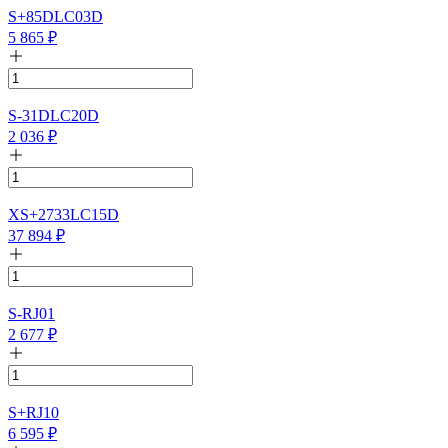
S+85DLC03D
5 865
₽
S-31DLC20D
2 036
₽
XS+2733LC15D
37 894
₽
S-RJ01
2 677
₽
S+RJ10
6 595
₽