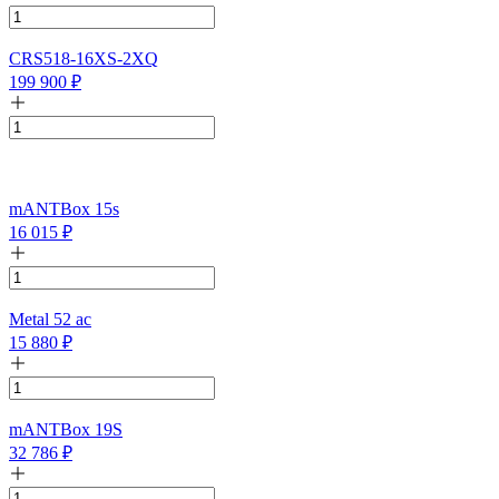
CRS518-16XS-2XQ
199 900
₽
mANTBox 15s
16 015
₽
Metal 52 ac
15 880
₽
mANTBox 19S
32 786
₽