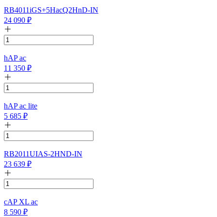
RB4011iGS+5HacQ2HnD-IN
24 090
₽
hAP ac
11 350
₽
hAP ac lite
5 685
₽
RB2011UIAS-2HND-IN
23 639
₽
cAP XL ac
8 590
₽