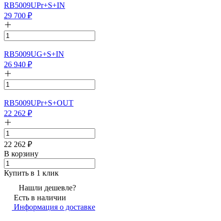
RB5009UPr+S+IN
29 700
₽
RB5009UG+S+IN
26 940
₽
RB5009UPr+S+OUT
22 262
₽
22 262
₽
В корзину
Купить в 1 клик
Нашли дешевле?
Есть в наличии
Информация о доставке