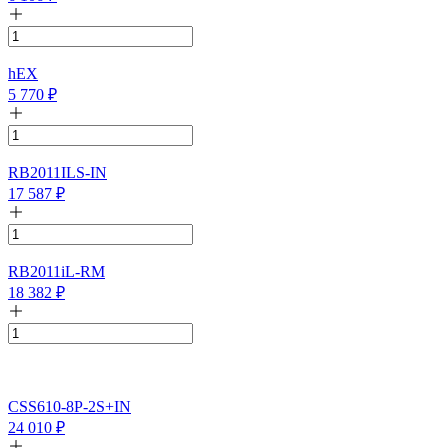
hEX
5 770
₽
RB2011ILS-IN
17 587
₽
RB2011iL-RM
18 382
₽
CSS610-8P-2S+IN
24 010
₽