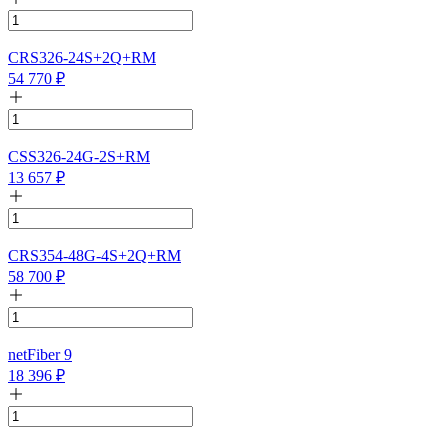
CRS326-24S+2Q+RM
54 770
₽
CSS326-24G-2S+RM
13 657
₽
CRS354-48G-4S+2Q+RM
58 700
₽
netFiber 9
18 396
₽