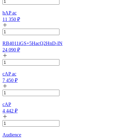
hAP ac
11 350
₽
RB4011iGS+5HacQ2HnD-IN
24 090
₽
cAP ac
7 450
₽
cAP
4 442
₽
Audience