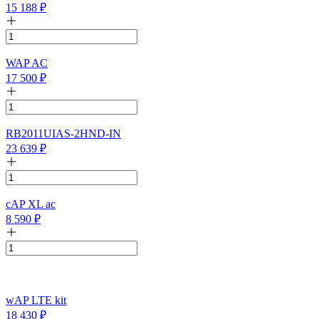
15 188
₽
WAP AC
17 500
₽
RB2011UIAS-2HND-IN
23 639
₽
cAP XL ac
8 590
₽
wAP LTE kit
18 430
₽