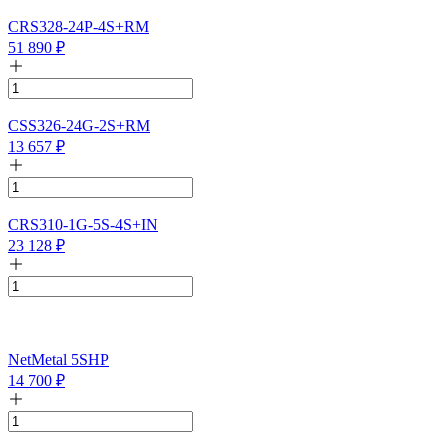
CRS328-24P-4S+RM
51 890
₽
CSS326-24G-2S+RM
13 657
₽
CRS310-1G-5S-4S+IN
23 128
₽
NetMetal 5SHP
14 700
₽