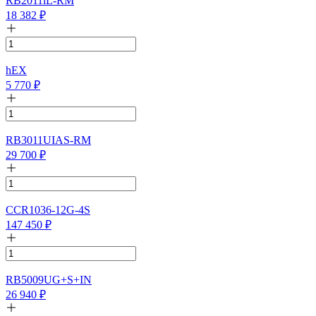
RB2011iL-RM
18 382
₽
hEX
5 770
₽
RB3011UIAS-RM
29 700
₽
CCR1036-12G-4S
147 450
₽
RB5009UG+S+IN
26 940
₽