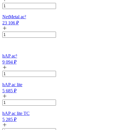
NetMetal ac²
23 106
₽
hAP ac³
9 094
₽
hAP ac lite
5 685
₽
hAP ac lite TC
5 285
₽