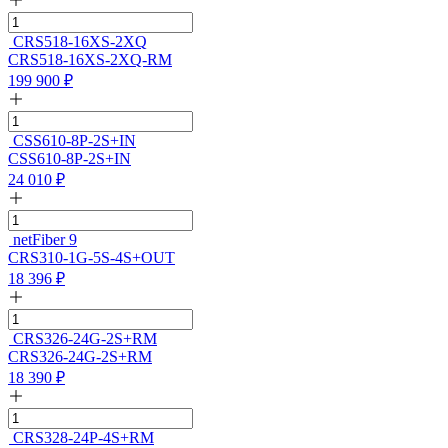
CRS518-16XS-2XQ
CRS518-16XS-2XQ-RM
199 900
₽
CSS610-8P-2S+IN
CSS610-8P-2S+IN
24 010
₽
netFiber 9
CRS310-1G-5S-4S+OUT
18 396
₽
CRS326-24G-2S+RM
CRS326-24G-2S+RM
18 390
₽
CRS328-24P-4S+RM