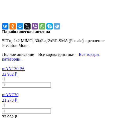
Параболическая антенна
5ГГц, 2x2 MIMO, 30дБи, 2xRP-SMA (Female), крепление
Precision Mount
Полное описание
Все характеристики
Все товары
категории
mANT30 PA
32 932
₽
mANT30
21 273
₽
32 932
₽