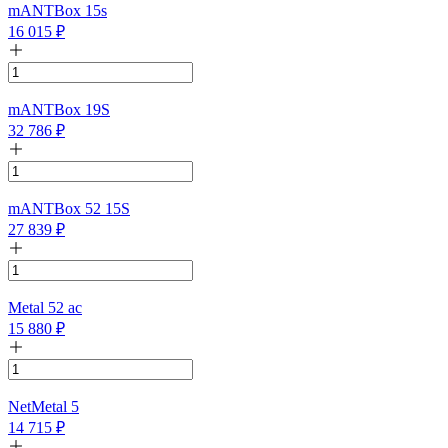
mANTBox 15s
16 015
₽
mANTBox 19S
32 786
₽
mANTBox 52 15S
27 839
₽
Metal 52 ac
15 880
₽
NetMetal 5
14 715
₽