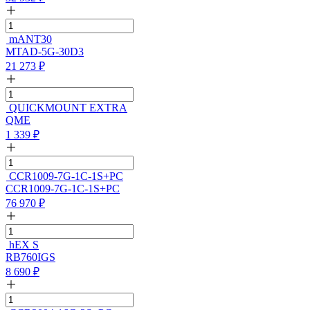
mANT30
MTAD-5G-30D3
21 273
₽
QUICKMOUNT EXTRA
QME
1 339
₽
CCR1009-7G-1C-1S+PC
CCR1009-7G-1C-1S+PC
76 970
₽
hEX S
RB760IGS
8 690
₽