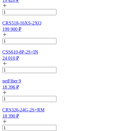
19 420
₽
CRS518-16XS-2XQ
199 900
₽
CSS610-8P-2S+IN
24 010
₽
netFiber 9
18 396
₽
CRS326-24G-2S+RM
18 390
₽