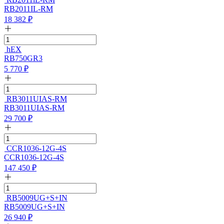
RB2011IL-RM
18 382
₽
hEX
RB750GR3
5 770
₽
RB3011UIAS-RM
RB3011UIAS-RM
29 700
₽
CCR1036-12G-4S
CCR1036-12G-4S
147 450
₽
RB5009UG+S+IN
RB5009UG+S+IN
26 940
₽