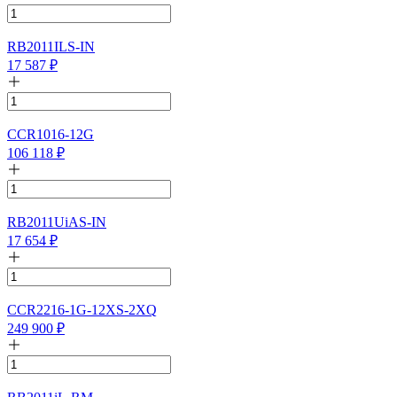
RB2011ILS-IN
17 587
₽
CCR1016-12G
106 118
₽
RB2011UiAS-IN
17 654
₽
CCR2216-1G-12XS-2XQ
249 900
₽