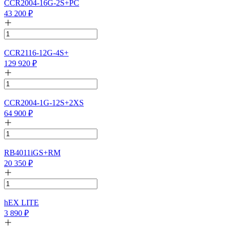
CCR2004-16G-2S+PC
43 200
₽
CCR2116-12G-4S+
129 920
₽
CCR2004-1G-12S+2XS
64 900
₽
RB4011iGS+RM
20 350
₽
hEX LITE
3 890
₽