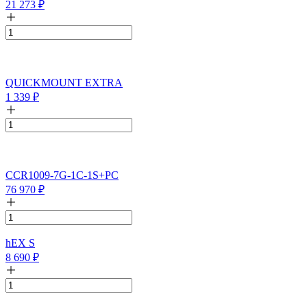
21 273
₽
QUICKMOUNT EXTRA
1 339
₽
CCR1009-7G-1C-1S+PC
76 970
₽
hEX S
8 690
₽