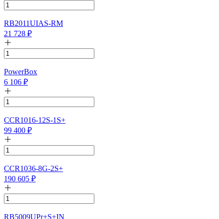
RB2011UIAS-RM
21 728
₽
PowerBox
6 106
₽
CCR1016-12S-1S+
99 400
₽
CCR1036-8G-2S+
190 605
₽
RB5009UPr+S+IN