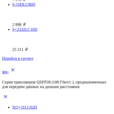
S-55DLC80D
2 998
₽
S+2332LC10D
25 211
₽
Перейти в группу
XQ+
Cерия трансиверов QSFP28 (100 Гбит/с ), предназначенных
для передачи данных на дальние расстояния
XQ+31LC02D