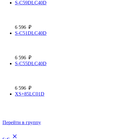
S-C59DLC40D
6 596
₽
S-C51DLC40D
6 596
₽
S-C55DLC40D
6 596
₽
XS+85LC01D
Перейти в группу