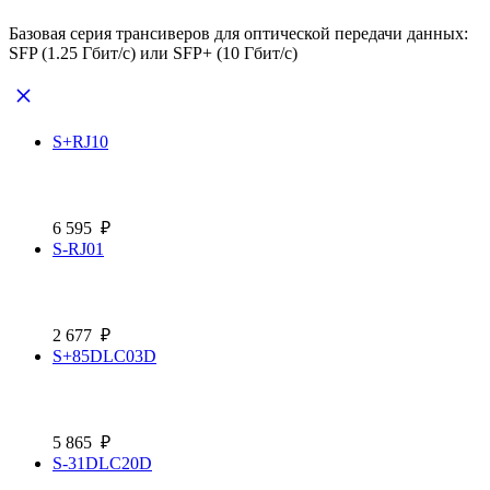
Базовая серия трансиверов для оптической передачи данных:
SFP (1.25 Гбит/с) или SFP+ (10 Гбит/с)
S+RJ10
6 595
₽
S-RJ01
2 677
₽
S+85DLC03D
5 865
₽
S-31DLC20D