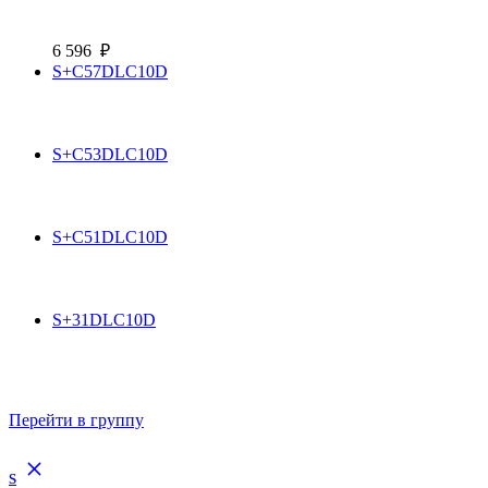
6 596
₽
S+C57DLC10D
S+C53DLC10D
S+C51DLC10D
S+31DLC10D
Перейти в группу
S