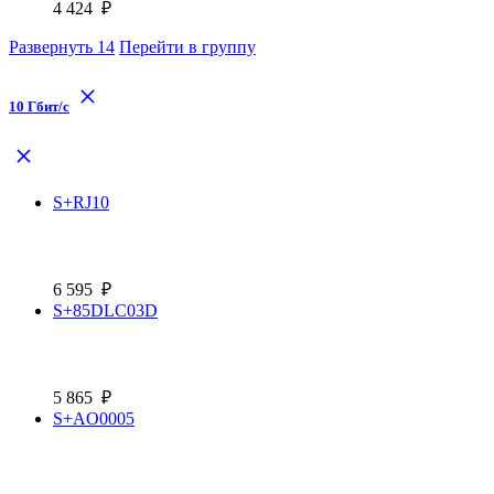
4 424
₽
Развернуть
14
Перейти в группу
10 Гбит/с
S+RJ10
6 595
₽
S+85DLC03D
5 865
₽
S+AO0005