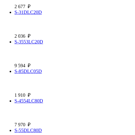
2 677
₽
S-31DLC20D
2 036
₽
S-3553LC20D
9 594
₽
S-85DLC05D
1 910
₽
S-4554LC80D
7 970
₽
S-55DLC80D