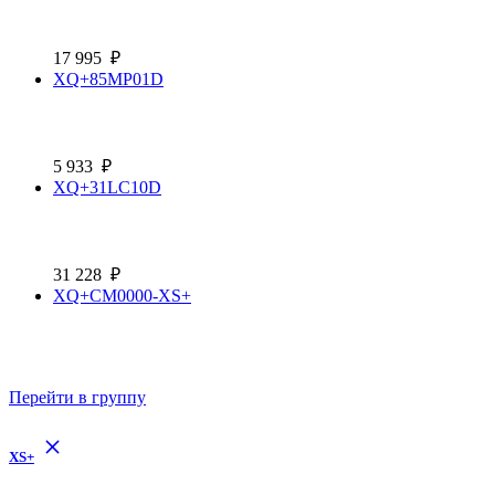
17 995
₽
XQ+85MP01D
5 933
₽
XQ+31LC10D
31 228
₽
XQ+CM0000-XS+
Перейти в группу
XS+