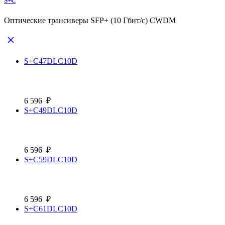
S+С
Оптические трансиверы SFP+ (10 Гбит/с) CWDM
S+C47DLC10D
6 596
₽
S+C49DLC10D
6 596
₽
S+C59DLC10D
6 596
₽
S+C61DLC10D