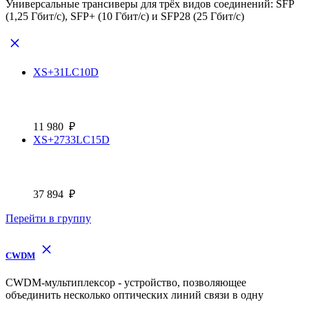
Универсальные трансиверы для трёх видов соединений: SFP
(1,25 Гбит/с), SFP+ (10 Гбит/с) и SFP28 (25 Гбит/с)
XS+31LC10D
11 980
₽
XS+2733LC15D
37 894
₽
Перейти в группу
CWDM
CWDM-мультиплексор - устройство, позволяющее
объединить несколько оптических линий связи в одну