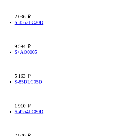
2 036
₽
S-3553LC20D
9 594
₽
S+AO0005
5 163
₽
S-85DLC05D
1 910
₽
S-4554LC80D
7 970
₽