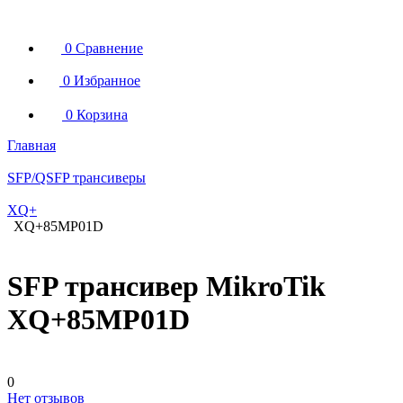
0
Сравнение
0
Избранное
0
Корзина
Главная
SFP/QSFP трансиверы
XQ+
XQ+85MP01D
SFP трансивер MikroTik
XQ+85MP01D
0
Нет отзывов