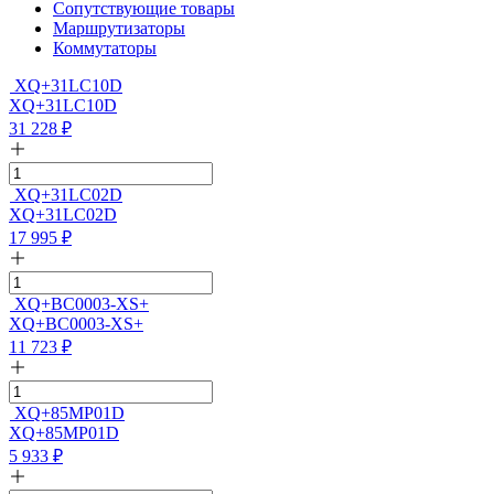
Сопутствующие товары
Маршрутизаторы
Коммутаторы
XQ+31LC10D
XQ+31LC10D
31 228
₽
XQ+31LC02D
XQ+31LC02D
17 995
₽
XQ+BC0003-XS+
XQ+BC0003-XS+
11 723
₽
XQ+85MP01D
XQ+85MP01D
5 933
₽