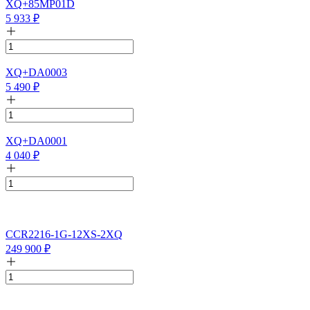
XQ+85MP01D
5 933
₽
XQ+DA0003
5 490
₽
XQ+DA0001
4 040
₽
CCR2216-1G-12XS-2XQ
249 900
₽