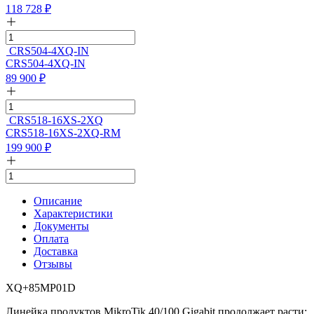
118 728
₽
CRS504-4XQ-IN
CRS504-4XQ-IN
89 900
₽
CRS518-16XS-2XQ
CRS518-16XS-2XQ-RM
199 900
₽
Описание
Характеристики
Документы
Оплата
Доставка
Отзывы
XQ+85MP01D
Линейка продуктов MikroTik 40/100 Gigabit продолжает расти: