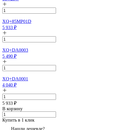
XQ+85MP01D
5 933
₽
XQ+DA0003
5 490
₽
XQ+DA0001
4 040
₽
5 933
₽
В корзину
Купить в 1 клик
Нашли дешевле?