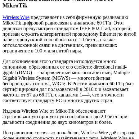
MikroTik
Wireless Wire
представляет из себя фирменную реализацию
MikroTik цифровой радиосвязи в диапазоне 60 ГГц. Этот
диапазон предусмотрен стандартом IEEE 802.11ad, который
призван служить альтернативой проводному Ethernet по витой
паре с пропускной способностью в 1 Гбит/с, а также
оптоволоконной связи на дистанциях, превышающих
ограничение в 100 м для витой пары.
Для обозначения этого стандарта используется много
синонимов, образованных от его свойств: directional multi-
gigabit (DMG) — направленный многогигабитный, Multiple
Gigabit Wireless System (MGWS) — многогибитная
беспроводная система, WiGig. В России диапазон 60 ГГц был
сертифицирован для пользователей в 2016 г. и захватывает
частоты от 57 до 66 ГГц с каналами 1—4, что в точности
соответствует стандарту ЕС и многих других стран.
Изделия Wireless Wire от MikroTik обеспечивают
агрегированную пропускную способность до 2 Гбит/с при
дальности соединения до двух километров и более.
По сравнению со связью по кабелю, Wireless Wire даёт гораздо
более низкую стоимость развёртывания сети. Wireless Wire не