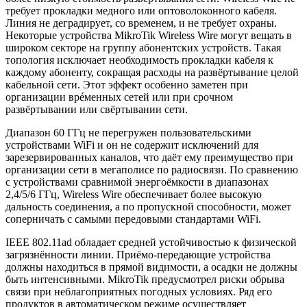
требует прокладки медного или оптоволоконного кабеля.
Линия не деградирует, со временем, и не требует охраны.
Некоторые устройства MikroTik Wireless Wire могут вещать в
широком секторе на группу абонентских устройств. Такая
топология исключает необходимость прокладки кабеля к
каждому абоненту, сокращая расходы на развёртывание целой
кабельной сети. Этот эффект особенно заметен при
организации врéменных сетей или при срочном
развёртывании или свёртывании сети.
Диапазон 60 ГГц не перегружен пользовательскими
устройствами WiFi и он не содержит исключений для
зарезервированных каналов, что даёт ему преимущество при
организации сети в мегаполисе по радиосвязи. По сравнению
с устройствами сравнимой энергоёмкости в диапазонах
2,4/5/6 ГГц
, Wireless Wire обеспечивает более высокую
дальность соединения, а по пропускной способности, может
соперничать с самыми передовыми стандартами WiFi.
IEEE 802.11ad обладает средней устойчивостью к физической
загрязнённости линии. Приёмо-передающие устройства
должны находиться в прямой видимости, а осадки не должны
быть интенсивными. MikroTik предусмотрел риски обрыва
связи при неблагоприятных погодных условиях. Ряд его
продуктов в автоматическом режиме осуществляет