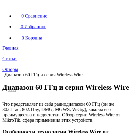
0
Сравнение
0
Избранное
0
Корзина
Главная
Статьи
Обзоры
Диапазон 60 ГГц и серия Wireless Wire
Диапазон 60 ГГц и серия Wireless Wire
3352
Что представляет из себя радиодиапазон 60 ГГц (он же
802.11ad, 802.11ay, DMG, MGWS, WiGig), каковы его
преимущества и недостатки. Обзор серии Wireless Wire от
MikroTik, сфера применения этих устройств.
Особенности технологии Wireless Wire от