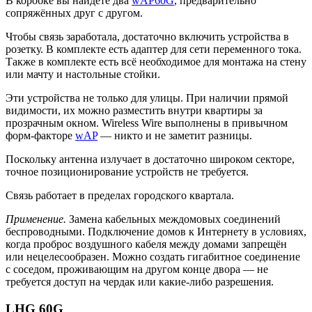
В коробке вы найдёте два
wAP60G
, предварительно
сопряжённых друг с другом.
Чтобы связь заработала, достаточно включить устройства в
розетку. В комплекте есть адаптер для сети переменного тока.
Также в комплекте есть всё необходимое для монтажа на стену
или мачту и настольные стойки.
Эти устройства не только для улицы. При наличии прямой
видимости, их можно разместить внутри квартиры за
прозрачным окном. Wireless Wire выполнены в привычном
форм-факторе
wAP
— никто и не заметит разницы.
Поскольку антенна излучает в достаточно широком секторе,
точное позиционирование устройств не требуется.
Связь работает в пределах городского квартала.
Применение.
Замена кабельных междомовых соединений
беспроводными. Подключение домов к Интернету в условиях,
когда проброс воздушного кабеля между домами запрещён
или нецелесообразен. Можно создать гигабитное соединение
с соседом, проживающим на другом конце двора — не
требуется доступ на чердак или какие-либо разрешения.
LHG 60G