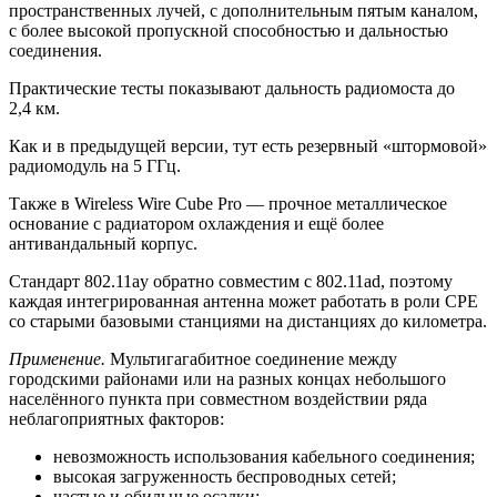
пространственных лучей, с дополнительным пятым каналом,
с более высокой пропускной способностью и дальностью
соединения.
Практические тесты показывают дальность радиомоста до
2,4 км.
Как и в предыдущей версии, тут есть резервный «штормовой»
радиомодуль на 5 ГГц.
Также в Wireless Wire Cube Pro — прочное металлическое
основание с радиатором охлаждения и ещё более
антивандальный корпус.
Стандарт 802.11ay обратно совместим с 802.11ad, поэтому
каждая интегрированная антенна может работать в роли CPE
со старыми базовыми станциями на дистанциях до километра.
Применение.
Мультигагабитное соединение между
городскими районами или на разных концах небольшого
населённого пункта при совместном воздействии ряда
неблагоприятных факторов:
невозможность использования кабельного соединения;
высокая загруженность беспроводных сетей;
частые и обильные осадки;