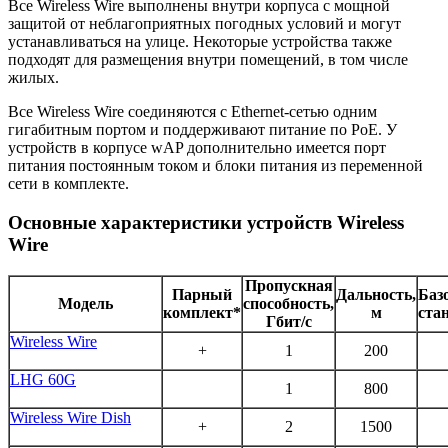
Все Wireless Wire выполнены внутри корпуса с мощной
защитой от неблагоприятных погодных условий и могут
устанавливаться на улице. Некоторые устройства также
подходят для размещения внутри помещений, в том числе
жилых.
Все Wireless Wire соединяются с Ethernet-сетью одним
гигабитным портом и поддерживают питание по PoE. У
устройств в корпусе wAP дополнительно имеется порт
питания постоянным током и блоки питания из переменной
сети в комплекте.
Основные характеристики устройств Wireless
Wire
Пропускная
Парный
Дальность,
Баз
Модель
способность,
комплект*
м
ста
Гбит/с
Wireless Wire
+
1
200
LHG 60G
1
800
Wireless Wire Dish
+
2
1500