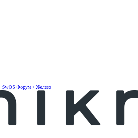
> SwOS
Форум > Железо