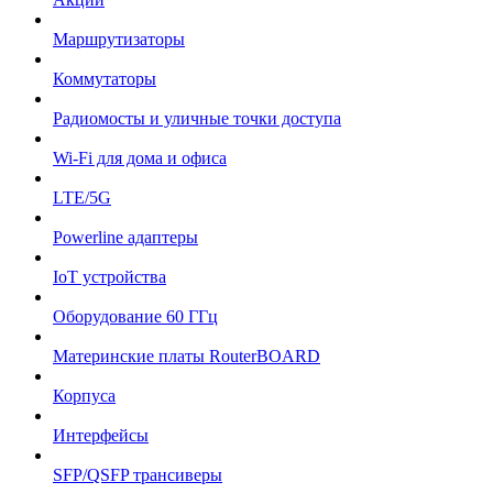
Маршрутизаторы
Коммутаторы
Радиомосты и уличные точки доступа
Wi-Fi для дома и офиса
LTE/5G
Powerline адаптеры
IoT устройства
Оборудование 60 ГГц
Материнские платы RouterBOARD
Корпуса
Интерфейсы
SFP/QSFP трансиверы