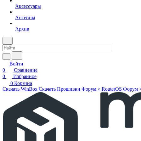
Аксессуары
Антенны
Архив
Войти
0
Сравнение
0
Избранное
0
Корзина
Скачать WinBox
Скачать Прошивки
Форум > RouterOS
Форум 