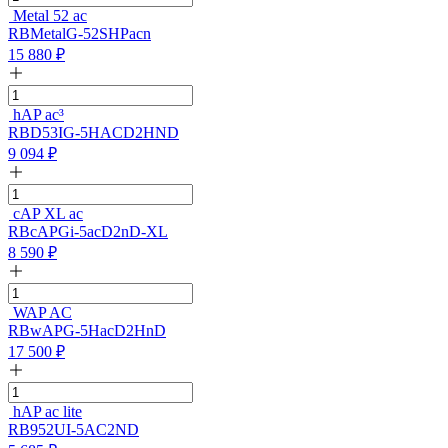
Metal 52 ac
RBMetalG-52SHPacn
15 880
₽
hAP ac³
RBD53IG-5HACD2HND
9 094
₽
cAP XL ac
RBcAPGi-5acD2nD-XL
8 590
₽
WAP AC
RBwAPG-5HacD2HnD
17 500
₽
hAP ac lite
RB952UI-5AC2ND