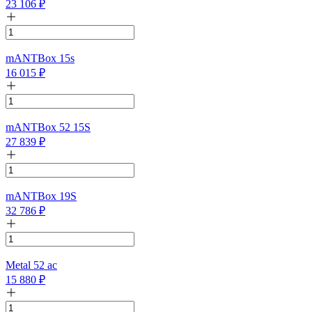
23 106
₽
mANTBox 15s
16 015
₽
mANTBox 52 15S
27 839
₽
mANTBox 19S
32 786
₽
Metal 52 ac
15 880
₽