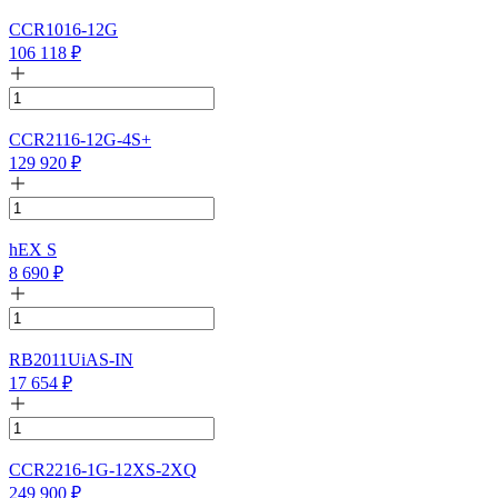
CCR1016-12G
106 118
₽
CCR2116-12G-4S+
129 920
₽
hEX S
8 690
₽
RB2011UiAS-IN
17 654
₽
CCR2216-1G-12XS-2XQ
249 900
₽