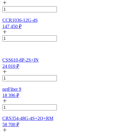
CCR1036-12G-4S
147 450
₽
CSS610-8P-2S+IN
24 010
₽
netFiber 9
18 396
₽
CRS354-48G-4S+2Q+RM
58 700
₽