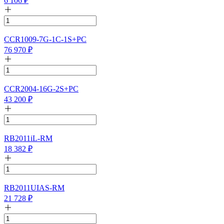
6 106
₽
CCR1009-7G-1C-1S+PC
76 970
₽
CCR2004-16G-2S+PC
43 200
₽
RB2011iL-RM
18 382
₽
RB2011UIAS-RM
21 728
₽