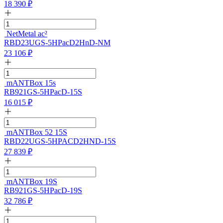
18 390
₽
NetMetal ac²
RBD23UGS-5HPacD2HnD-NM
23 106
₽
mANTBox 15s
RB921GS-5HPacD-15S
16 015
₽
mANTBox 52 15S
RBD22UGS-5HPACD2HND-15S
27 839
₽
mANTBox 19S
RB921GS-5HPacD-19S
32 786
₽