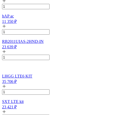
hAP ac
11 350
₽
RB2011UIAS-2HND-IN
23 639
₽
LHGG LTE6 KIT
35 706
₽
SXT LTE kit
23 421
₽