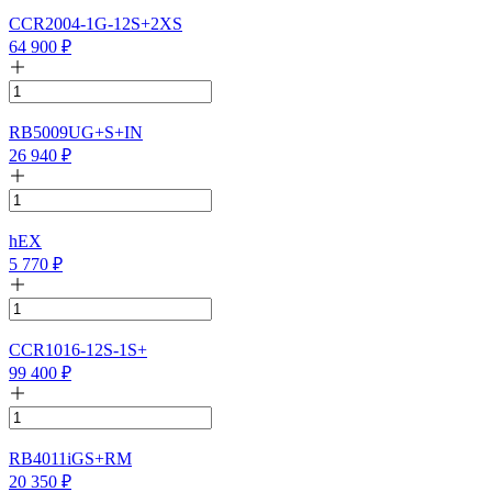
CCR2004-1G-12S+2XS
64 900
₽
RB5009UG+S+IN
26 940
₽
hEX
5 770
₽
CCR1016-12S-1S+
99 400
₽
RB4011iGS+RM
20 350
₽