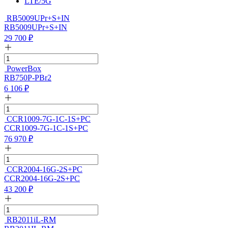
LTE/5G
RB5009UPr+S+IN
RB5009UPr+S+IN
29 700
₽
PowerBox
RB750P-PBr2
6 106
₽
CCR1009-7G-1C-1S+PC
CCR1009-7G-1C-1S+PC
76 970
₽
CCR2004-16G-2S+PC
CCR2004-16G-2S+PC
43 200
₽
RB2011iL-RM