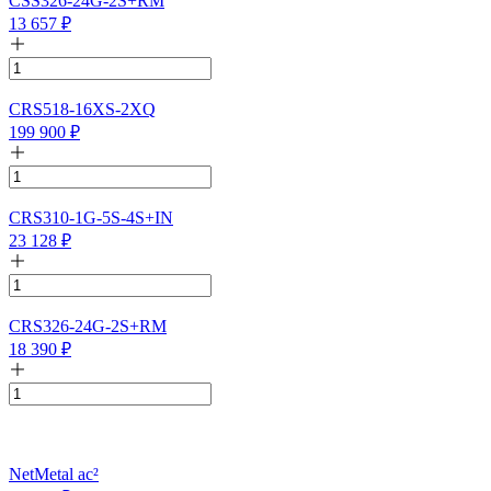
CSS326-24G-2S+RM
13 657
₽
CRS518-16XS-2XQ
199 900
₽
CRS310-1G-5S-4S+IN
23 128
₽
CRS326-24G-2S+RM
18 390
₽
NetMetal ac²