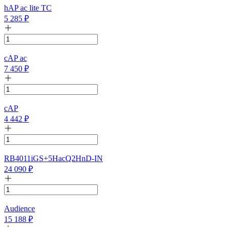
hAP ac lite TC
5 285
₽
cAP ac
7 450
₽
cAP
4 442
₽
RB4011iGS+5HacQ2HnD-IN
24 090
₽
Audience
15 188
₽