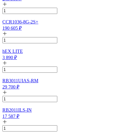
CCR1036-8G-2S+
190 605
₽
hEX LITE
3 890
₽
RB3011UIAS-RM
29 700
₽
RB2011ILS-IN
17 587
₽