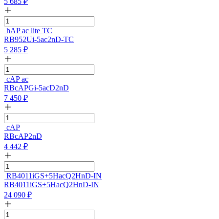
5 685
₽
hAP ac lite TC
RB952Ui-5ac2nD-TC
5 285
₽
cAP ac
RBcAPGi-5acD2nD
7 450
₽
cAP
RBcAP2nD
4 442
₽
RB4011iGS+5HacQ2HnD-IN
RB4011iGS+5HacQ2HnD-IN
24 090
₽