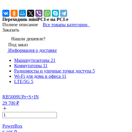
Переходник miniPCI-e на PCI-e
Полное описание
Все товары категории
Заказать
Нашли дешевле?
Под заказ
Информация о доставке
Маршрутизаторы
21
Коммутаторы
11
Радиомосты и уличные точки доступа
5
Wi-Fi для дома и офиса
11
LTE/5G
5
RB5009UPr+S+IN
29 700
₽
PowerBox