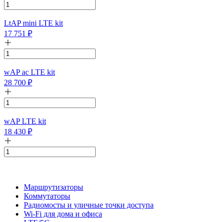
LtAP mini LTE kit
17 751
₽
wAP ac LTE kit
28 700
₽
wAP LTE kit
18 430
₽
Маршрутизаторы
Коммутаторы
Радиомосты и уличные точки доступа
Wi-Fi для дома и офиса