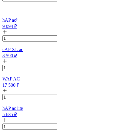
hAP ac³
9 094
₽
cAP XL ac
8 590
₽
WAP AC
17 500
₽
hAP ac lite
5 685
₽