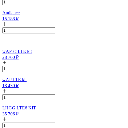
Audience
15 188
₽
wAP ac LTE kit
28 700
₽
wAP LTE kit
18 430
₽
LHGG LTE6 KIT
35 706
₽