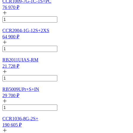
CCR1009-7G-1C-1S+PC
76 970
₽
CCR2004-1G-12S+2XS
64 900
₽
RB2011UIAS-RM
21 728
₽
RB5009UPr+S+IN
29 700
₽
CCR1036-8G-2S+
190 605
₽