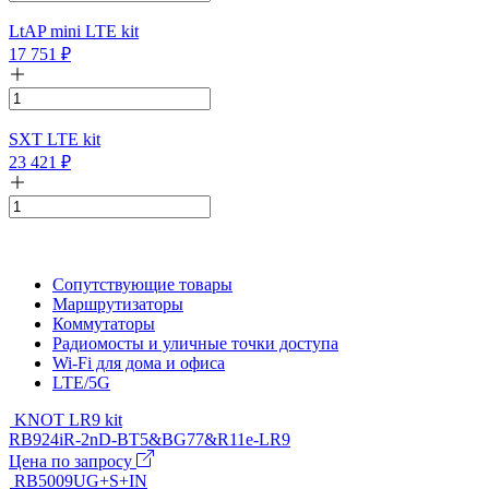
LtAP mini LTE kit
17 751
₽
SXT LTE kit
23 421
₽
Сопутствующие товары
Маршрутизаторы
Коммутаторы
Радиомосты и уличные точки доступа
Wi-Fi для дома и офиса
LTE/5G
KNOT LR9 kit
RB924iR-2nD-BT5&BG77&R11e-LR9
Цена по запросу
RB5009UG+S+IN