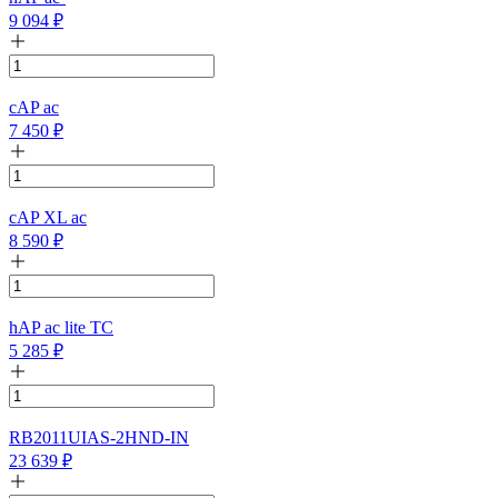
9 094
₽
cAP ac
7 450
₽
cAP XL ac
8 590
₽
hAP ac lite TC
5 285
₽
RB2011UIAS-2HND-IN
23 639
₽