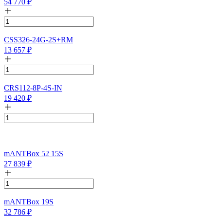
54 770
₽
CSS326-24G-2S+RM
13 657
₽
CRS112-8P-4S-IN
19 420
₽
mANTBox 52 15S
27 839
₽
mANTBox 19S
32 786
₽