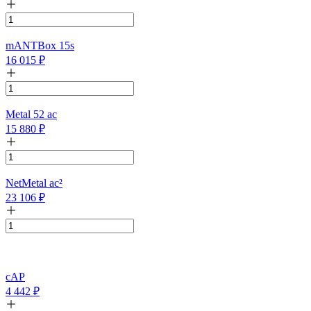
mANTBox 15s
16 015
₽
Metal 52 ac
15 880
₽
NetMetal ac²
23 106
₽
cAP
4 442
₽