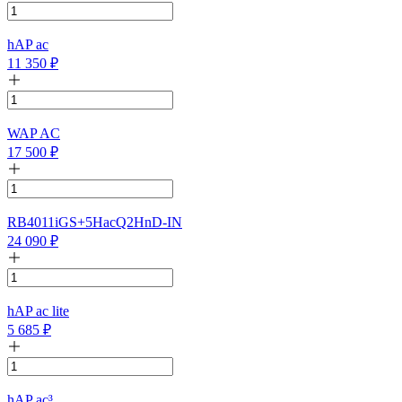
hAP ac
11 350
₽
WAP AC
17 500
₽
RB4011iGS+5HacQ2HnD-IN
24 090
₽
hAP ac lite
5 685
₽
hAP ac³