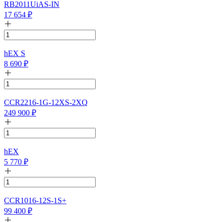
RB2011UiAS-IN
17 654
₽
hEX S
8 690
₽
CCR2216-1G-12XS-2XQ
249 900
₽
hEX
5 770
₽
CCR1016-12S-1S+
99 400
₽