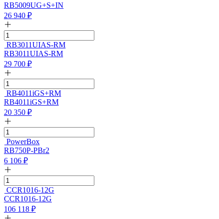
RB5009UG+S+IN
26 940
₽
RB3011UIAS-RM
RB3011UIAS-RM
29 700
₽
RB4011iGS+RM
RB4011iGS+RM
20 350
₽
PowerBox
RB750P-PBr2
6 106
₽
CCR1016-12G
CCR1016-12G
106 118
₽