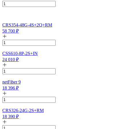
CRS354-48G-4S+2Q+RM
58 700
₽
CSS610-8P-2S+IN
24 010
₽
netFiber 9
18 396
₽
CRS326-24G-2S+RM
18 390
₽