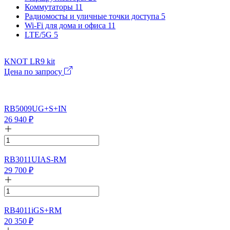
Коммутаторы
11
Радиомосты и уличные точки доступа
5
Wi-Fi для дома и офиса
11
LTE/5G
5
KNOT LR9 kit
Цена по запросу
RB5009UG+S+IN
26 940
₽
RB3011UIAS-RM
29 700
₽
RB4011iGS+RM
20 350
₽