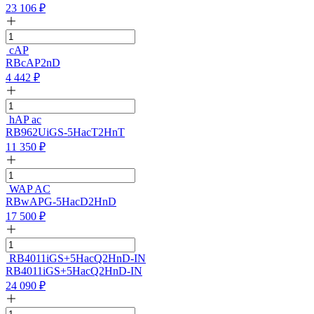
23 106
₽
cAP
RBcAP2nD
4 442
₽
hAP ac
RB962UiGS-5HacT2HnT
11 350
₽
WAP AC
RBwAPG-5HacD2HnD
17 500
₽
RB4011iGS+5HacQ2HnD-IN
RB4011iGS+5HacQ2HnD-IN
24 090
₽