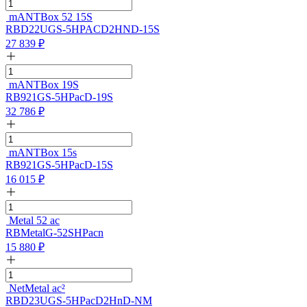
mANTBox 52 15S
RBD22UGS-5HPACD2HND-15S
27 839
₽
mANTBox 19S
RB921GS-5HPacD-19S
32 786
₽
mANTBox 15s
RB921GS-5HPacD-15S
16 015
₽
Metal 52 ac
RBMetalG-52SHPacn
15 880
₽
NetMetal ac²
RBD23UGS-5HPacD2HnD-NM