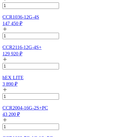
CCR1036-12G-4S
147 450
₽
CCR2116-12G-4S+
129 920
₽
hEX LITE
3 890
₽
CCR2004-16G-2S+PC
43 200
₽