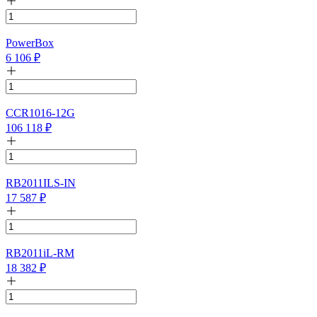
PowerBox
6 106
₽
CCR1016-12G
106 118
₽
RB2011ILS-IN
17 587
₽
RB2011iL-RM
18 382
₽