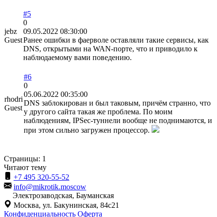
#5
0
jebz
09.05.2022 08:30:00
Guest
Ранее ошибки в фаерволе оставляли такие сервисы, как
DNS, открытыми на WAN-порте, что и приводило к
наблюдаемому вами поведению.
#6
0
05.06.2022 00:35:00
rhodri
DNS заблокирован и был таковым, причём странно, что
Guest
у другого сайта такая же проблема. По моим
наблюдениям, IPSec-туннели вообще не поднимаются, и
при этом сильно загружен процессор.
Страницы:
1
Читают тему
+7 495 320-55-52
info@mikrotik.moscow
Электрозаводская, Бауманская
Москва, ул. Бакунинская, 84с21
Конфиденциальность
Оферта