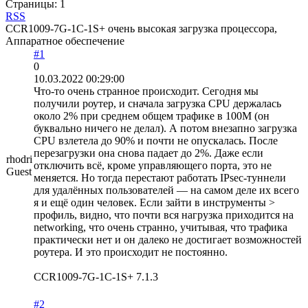
Страницы:
1
RSS
CCR1009-7G-1C-1S+ очень высокая загрузка процессора,
Аппаратное обеспечение
#1
0
10.03.2022 00:29:00
Что-то очень странное происходит. Сегодня мы
получили роутер, и сначала загрузка CPU держалась
около 2% при среднем общем трафике в 100M (он
буквально ничего не делал). А потом внезапно загрузка
CPU взлетела до 90% и почти не опускалась. После
перезагрузки она снова падает до 2%. Даже если
rhodri
отключить всё, кроме управляющего порта, это не
Guest
меняется. Но тогда перестают работать IPsec-туннели
для удалённых пользователей — на самом деле их всего
я и ещё один человек. Если зайти в инструменты >
профиль, видно, что почти вся нагрузка приходится на
networking, что очень странно, учитывая, что трафика
практически нет и он далеко не достигает возможностей
роутера. И это происходит не постоянно.
CCR1009-7G-1C-1S+ 7.1.3
#2