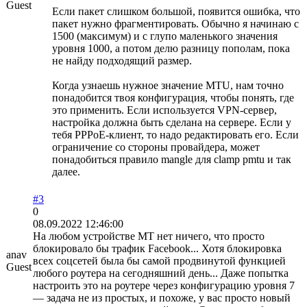
Guest
Если пакет слишком большой, появится ошибка, что
пакет нужно фрагментировать. Обычно я начинаю с
1500 (максимум) и с глупо маленького значения
уровня 1000, а потом делю разницу пополам, пока
не найду подходящий размер.
Когда узнаешь нужное значение MTU, нам точно
понадобится твоя конфигурация, чтобы понять, где
это применить. Если используется VPN-сервер,
настройка должна быть сделана на сервере. Если у
тебя PPPoE-клиент, то надо редактировать его. Если
ограничение со стороны провайдера, может
понадобиться правило mangle для clamp pmtu и так
далее.
#3
0
08.09.2022 12:46:00
На любом устройстве MT нет ничего, что просто
блокировало бы трафик Facebook... Хотя блокировка
anav
всех соцсетей была бы самой продвинутой функцией
Guest
любого роутера на сегодняшний день... Даже попытка
настроить это на роутере через конфигурацию уровня 7
— задача не из простых, и похоже, у вас просто новый