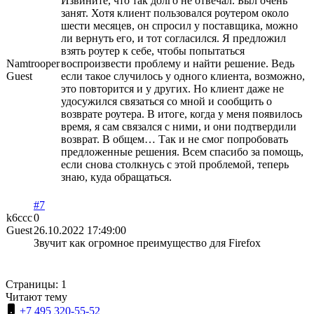
Извините, что так долго не отвечал. Был очень
занят. Хотя клиент пользовался роутером около
шести месяцев, он спросил у поставщика, можно
ли вернуть его, и тот согласился. Я предложил
взять роутер к себе, чтобы попытаться
Namtrooper
воспроизвести проблему и найти решение. Ведь
Guest
если такое случилось у одного клиента, возможно,
это повторится и у других. Но клиент даже не
удосужился связаться со мной и сообщить о
возврате роутера. В итоге, когда у меня появилось
время, я сам связался с ними, и они подтвердили
возврат. В общем… Так и не смог попробовать
предложенные решения. Всем спасибо за помощь,
если снова столкнусь с этой проблемой, теперь
знаю, куда обращаться.
#7
k6ccc
0
Guest
26.10.2022 17:49:00
Звучит как огромное преимущество для Firefox
Страницы:
1
Читают тему
+7 495 320-55-52