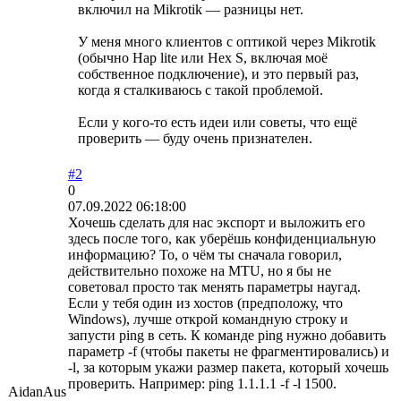
включил на Mikrotik — разницы нет.
У меня много клиентов с оптикой через Mikrotik
(обычно Hap lite или Hex S, включая моё
собственное подключение), и это первый раз,
когда я сталкиваюсь с такой проблемой.
Если у кого-то есть идеи или советы, что ещё
проверить — буду очень признателен.
#2
0
07.09.2022 06:18:00
Хочешь сделать для нас экспорт и выложить его
здесь после того, как уберёшь конфиденциальную
информацию? То, о чём ты сначала говорил,
действительно похоже на MTU, но я бы не
советовал просто так менять параметры наугад.
Если у тебя один из хостов (предположу, что
Windows), лучше открой командную строку и
запусти ping в сеть. К команде ping нужно добавить
параметр -f (чтобы пакеты не фрагментировались) и
-l, за которым укажи размер пакета, который хочешь
проверить. Например: ping 1.1.1.1 -f -l 1500.
AidanAus