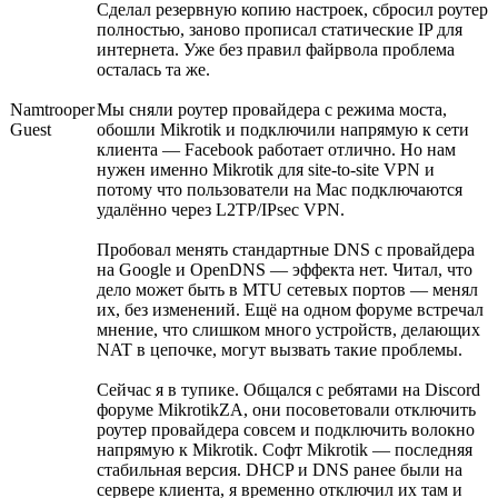
Сделал резервную копию настроек, сбросил роутер
полностью, заново прописал статические IP для
интернета. Уже без правил файрвола проблема
осталась та же.
Namtrooper
Мы сняли роутер провайдера с режима моста,
Guest
обошли Mikrotik и подключили напрямую к сети
клиента — Facebook работает отлично. Но нам
нужен именно Mikrotik для site-to-site VPN и
потому что пользователи на Mac подключаются
удалённо через L2TP/IPsec VPN.
Пробовал менять стандартные DNS с провайдера
на Google и OpenDNS — эффекта нет. Читал, что
дело может быть в MTU сетевых портов — менял
их, без изменений. Ещё на одном форуме встречал
мнение, что слишком много устройств, делающих
NAT в цепочке, могут вызвать такие проблемы.
Сейчас я в тупике. Общался с ребятами на Discord
форуме MikrotikZA, они посоветовали отключить
роутер провайдера совсем и подключить волокно
напрямую к Mikrotik. Софт Mikrotik — последняя
стабильная версия. DHCP и DNS ранее были на
сервере клиента, я временно отключил их там и