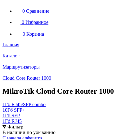
0
Сравнение
0
Избранное
0
Корзина
Главная
Каталог
Маршрутизаторы
Cloud Core Router 1000
MikroTik Cloud Core Router 1000
1Гб RJ45/SFP combo
10Гб SFP+
1Гб SFP
1Гб RJ45
Фильтр
В наличии по убыванию
С начала алфавита