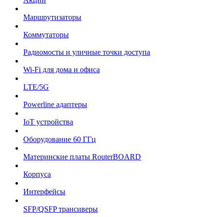
Маршрутизаторы
Коммутаторы
Радиомосты и уличные точки доступа
Wi-Fi для дома и офиса
LTE/5G
Powerline адаптеры
IoT устройства
Оборудование 60 ГГц
Материнские платы RouterBOARD
Корпуса
Интерфейсы
SFP/QSFP трансиверы