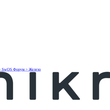
> SwOS
Форум > Железо