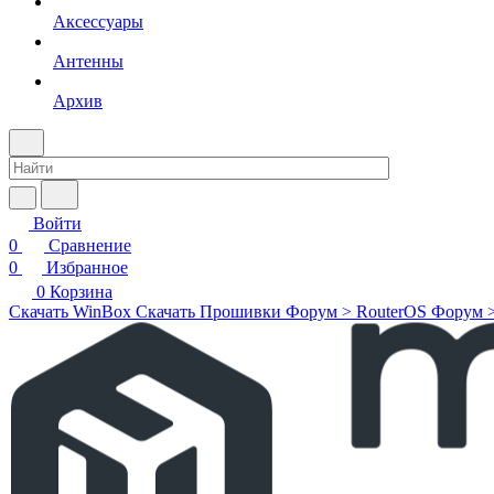
Аксессуары
Антенны
Архив
Войти
0
Сравнение
0
Избранное
0
Корзина
Скачать WinBox
Скачать Прошивки
Форум > RouterOS
Форум 