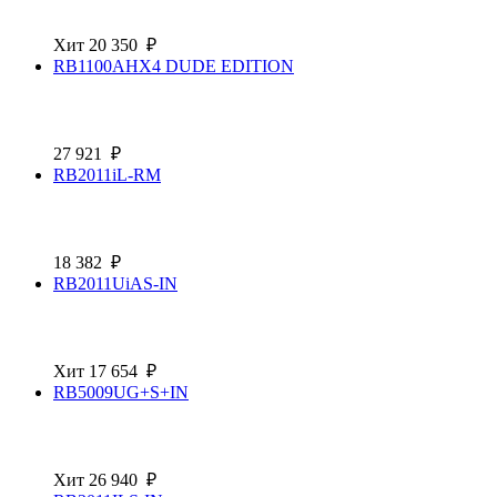
Хит
20 350
₽
RB1100AHX4 DUDE EDITION
27 921
₽
RB2011iL-RM
18 382
₽
RB2011UiAS-IN
Хит
17 654
₽
RB5009UG+S+IN
Хит
26 940
₽