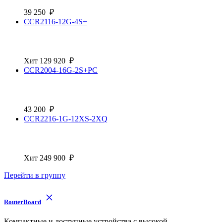
39 250
₽
CCR2116-12G-4S+
Хит
129 920
₽
CCR2004-16G-2S+PC
43 200
₽
CCR2216-1G-12XS-2XQ
Хит
249 900
₽
Перейти в группу
RouterBoard
Компактные и доступные устройства с высокой