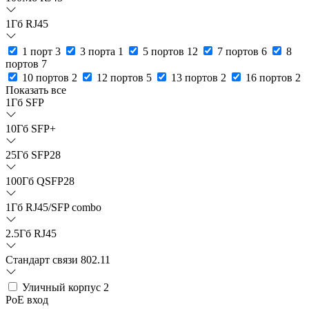
1Гб RJ45
1 порт
3
3 порта
1
5 портов
12
7 портов
6
8
портов
7
10 портов
2
12 портов
5
13 портов
2
16 портов
2
Показать все
1Гб SFP
10Гб SFP+
25Гб SFP28
100Гб QSFP28
1Гб RJ45/SFP combo
2.5Гб RJ45
Стандарт связи 802.11
Уличный корпус
2
PoE вход