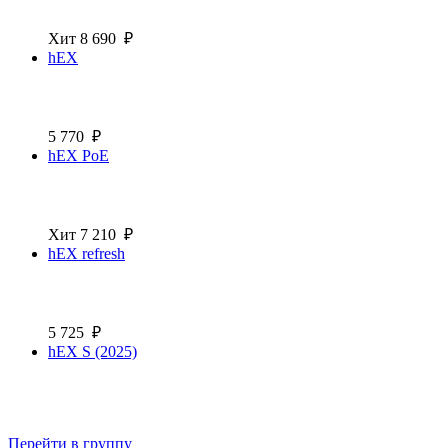
Хит
8 690
₽
hEX
5 770
₽
hEX PoE
Хит
7 210
₽
hEX refresh
5 725
₽
hEX S (2025)
Перейти в группу