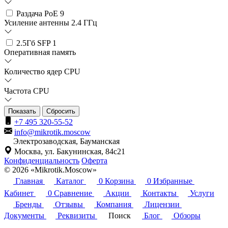
Раздача PoE
9
Усиление антенны 2.4 ГГц
2.5Гб SFP
1
Оперативная память
Количество ядер CPU
Частота CPU
Сбросить
+7 495 320-55-52
info@mikrotik.moscow
Электрозаводская, Бауманская
Москва, ул. Бакунинская, 84с21
Конфиденциальность
Оферта
© 2026 «Mikrotik.Moscow»
Главная
Каталог
0
Корзина
0
Избранные
Кабинет
0
Сравнение
Акции
Контакты
Услуги
Бренды
Отзывы
Компания
Лицензии
Документы
Реквизиты
Поиск
Блог
Обзоры