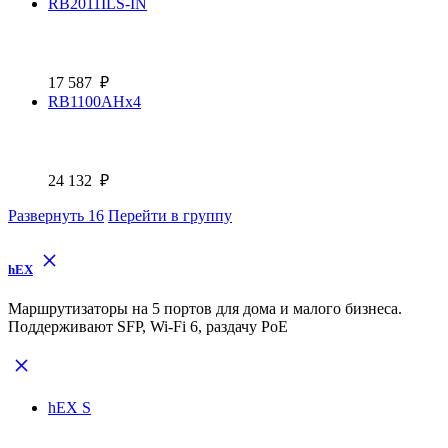
RB2011ILS-IN
17 587
₽
RB1100AHx4
24 132
₽
Развернуть
16
Перейти в группу
hEX
Маршрутизаторы на 5 портов для дома и малого бизнеса.
Поддерживают SFP, Wi-Fi 6, раздачу PoE
hEX S