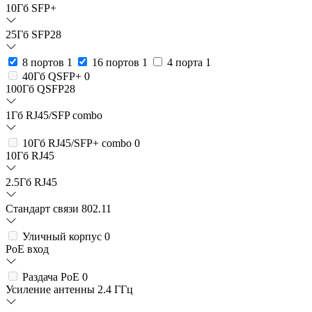
10Гб SFP+
25Гб SFP28
8 портов
1
16 портов
1
4 порта
1
40Гб QSFP+
0
100Гб QSFP28
1Гб RJ45/SFP combo
10Гб RJ45/SFP+ combo
0
10Гб RJ45
2.5Гб RJ45
Стандарт связи 802.11
Уличный корпус
0
PoE вход
Раздача PoE
0
Усиление антенны 2.4 ГГц