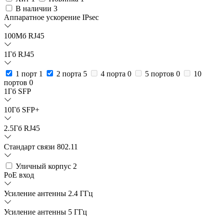
В наличии
3
Аппаратное ускорение IPsec
100Мб RJ45
1Гб RJ45
1 порт
1
2 порта
5
4 порта
0
5 портов
0
10
портов
0
1Гб SFP
10Гб SFP+
2.5Гб RJ45
Стандарт связи 802.11
Уличный корпус
2
PoE вход
Усиление антенны 2.4 ГГц
Усиление антенны 5 ГГц