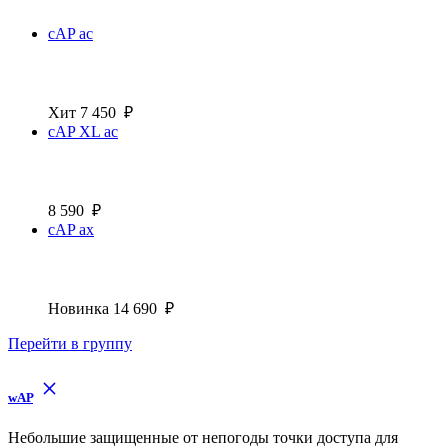
cAP ac
Хит
7 450
₽
cAP XL ac
8 590
₽
cAP ax
Новинка
14 690
₽
Перейти в группу
wAP
Небольшие защищенные от непогоды точки доступа для