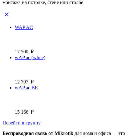
монтажа на потолке, стене или столбе
WAP AC
17 500
₽
wAP ac (white)
12 707
₽
wAP ac BE
15 166
₽
Перейти в группу
Беспроводная связь от Mikrotik
для дома и офиса — это