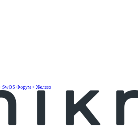
> SwOS
Форум > Железо