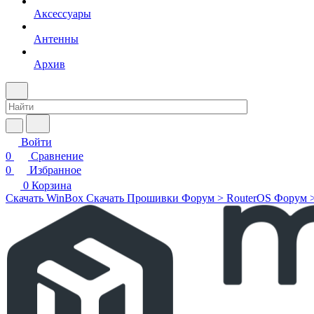
Аксессуары
Антенны
Архив
Войти
0
Сравнение
0
Избранное
0
Корзина
Скачать WinBox
Скачать Прошивки
Форум > RouterOS
Форум 