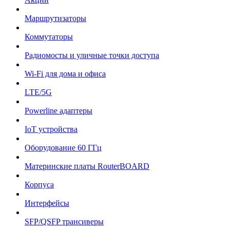
Маршрутизаторы
Коммутаторы
Радиомосты и уличные точки доступа
Wi-Fi для дома и офиса
LTE/5G
Powerline адаптеры
IoT устройства
Оборудование 60 ГГц
Материнские платы RouterBOARD
Корпуса
Интерфейсы
SFP/QSFP трансиверы