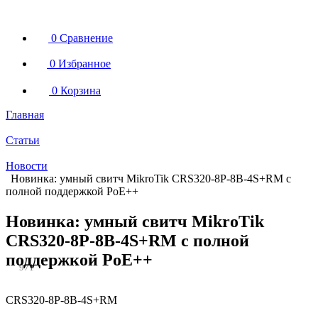
0
Сравнение
0
Избранное
0
Корзина
Главная
Статьи
Новости
Новинка: умный свитч MikroTik CRS320-8P-8B-4S+RM с
полной поддержкой PoE++
Новинка: умный свитч MikroTik
CRS320-8P-8B-4S+RM с полной
поддержкой PoE++
971
CRS320-8P-8B-4S+RM