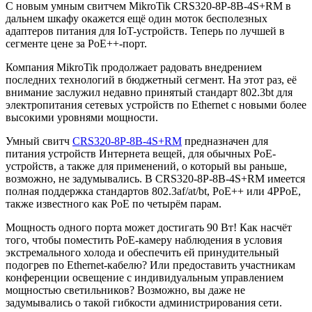
С новым умным свитчем MikroTik CRS320-8P-8B-4S+RM в
дальнем шкафу окажется ещё один моток бесполезных
адаптеров питания для IoT-устройств. Теперь по лучшей в
сегменте цене за PoE++-порт.
Компания MikroTik продолжает радовать внедрением
последних технологий в бюджетный сегмент. На этот раз, её
внимание заслужил недавно принятый стандарт 802.3bt для
электропитания сетевых устройств по Ethernet с новыми более
высокими уровнями мощности.
Умный свитч
CRS320-8P-8B-4S+RM
предназначен для
питания устройств Интернета вещей, для обычных PoE-
устройств, а также для применений, о который вы раньше,
возможно, не задумывались. В CRS320-8P-8B-4S+RM имеется
полная поддержка стандартов 802.3af/at/bt, PoE++ или 4PPoE,
также известного как PoE по четырём парам.
Мощность одного порта может достигать 90 Вт! Как насчёт
того, чтобы поместить PoE-камеру наблюдения в условия
экстремального холода и обеспечить ей принудительный
подогрев по Ethernet-кабелю? Или предоставить участникам
конференции освещение с индивидуальным управлением
мощностью светильников? Возможно, вы даже не
задумывались о такой гибкости администрирования сети.