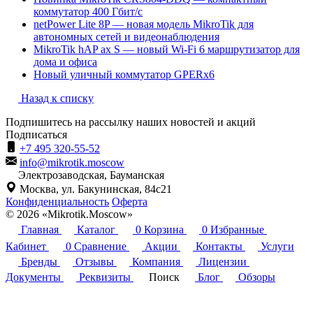
коммутатор 400 Гбит/с
netPower Lite 8P — новая модель MikroTik для
автономных сетей и видеонаблюдения
MikroTik hAP ax S — новый Wi-Fi 6 маршрутизатор для
дома и офиса
Новый уличный коммутатор GPERx6
Назад к списку
Подпишитесь на рассылку наших новостей и акций
Подписаться
+7 495 320-55-52
info@mikrotik.moscow
Электрозаводская, Бауманская
Москва, ул. Бакунинская, 84с21
Конфиденциальность
Оферта
© 2026 «Mikrotik.Moscow»
Главная
Каталог
0
Корзина
0
Избранные
Кабинет
0
Сравнение
Акции
Контакты
Услуги
Бренды
Отзывы
Компания
Лицензии
Документы
Реквизиты
Поиск
Блог
Обзоры