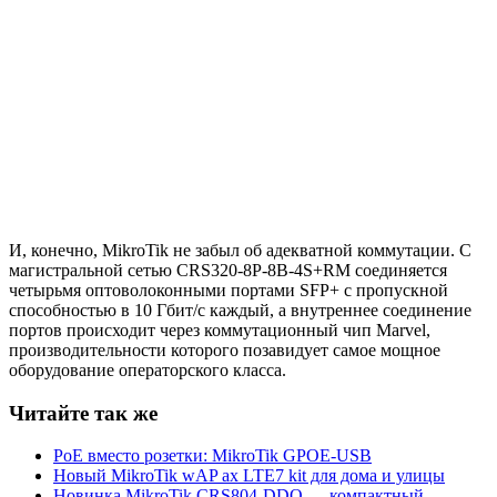
И, конечно, MikroTik не забыл об адекватной коммутации. С
магистральной сетью CRS320-8P-8B-4S+RM соединяется
четырьмя оптоволоконными портами SFP+ с пропускной
способностью в 10 Гбит/с каждый, а внутреннее соединение
портов происходит через коммутационный чип Marvel,
производительности которого позавидует самое мощное
оборудование операторского класса.
Читайте так же
PoE вместо розетки: MikroTik GPOE-USB
Новый MikroTik wAP ax LTE7 kit для дома и улицы
Новинка MikroTik CRS804-DDQ — компактный