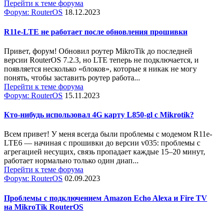
Перейти к теме форума
Форум: RouterOS
18.12.2023
R11e-LTE не работает после обновления прошивки
Привет, форум! Обновил роутер MikroTik до последней
версии RouterOS 7.2.3, но LTE теперь не подключается, и
появляется несколько «блоков», которые я никак не могу
понять, чтобы заставить роутер работа...
Перейти к теме форума
Форум: RouterOS
15.11.2023
Кто-нибудь использовал 4G карту L850-gl с Mikrotik?
Всем привет! У меня всегда были проблемы с модемом R11e-
LTE6 — начиная с прошивки до версии v035: проблемы с
агрегацией несущих, связь пропадает каждые 15–20 минут,
работает нормально только один диап...
Перейти к теме форума
Форум: RouterOS
02.09.2023
Проблемы с подключением Amazon Echo Alexa и Fire TV
на MikroTik RouterOS