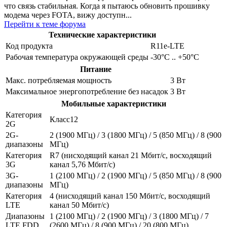
что связь стабильная. Когда я пытаюсь обновить прошивку
модема через FOTA, вижу доступн...
Перейти к теме форума
Технические характеристики
Код продукта
R11e-LTE
Рабочая температура окружающей среды
-30°С .. +50°С
Питание
Макс. потребляемая мощность
3 Вт
Максимальное энергопотребление без насадок
3 Вт
Мобильные характеристики
Категория
Класс12
2G
2G-
2 (1900 МГц) / 3 (1800 МГц) / 5 (850 МГц) / 8 (900
диапазоны
МГц)
Категория
R7 (нисходящий канал 21 Мбит/с, восходящий
3G
канал 5,76 Мбит/с)
3G-
1 (2100 МГц) / 2 (1900 МГц) / 5 (850 МГц) / 8 (900
диапазоны
МГц)
Категория
4 (нисходящий канал 150 Мбит/с, восходящий
LTE
канал 50 Мбит/с)
Диапазоны
1 (2100 МГц) / 2 (1900 МГц) / 3 (1800 МГц) / 7
LTE FDD
(2600 МГц) / 8 (900 МГц) / 20 (800 МГц)