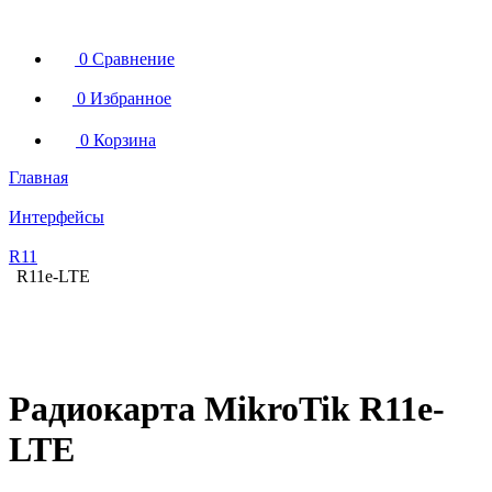
0
Сравнение
0
Избранное
0
Корзина
Главная
Интерфейсы
R11
R11e-LTE
Радиокарта MikroTik R11e-
LTE