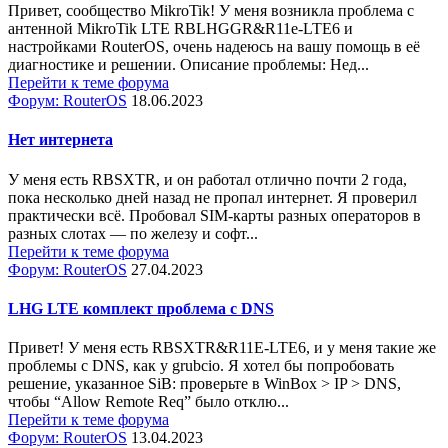
Привет, сообщество MikroTik! У меня возникла проблема с
антенной MikroTik LTE RBLHGGR&R11e-LTE6 и
настройками RouterOS, очень надеюсь на вашу помощь в её
диагностике и решении. Описание проблемы: Нед...
Перейти к теме форума
Форум: RouterOS
18.06.2023
Нет интернета
У меня есть RBSXTR, и он работал отлично почти 2 года,
пока несколько дней назад не пропал интернет. Я проверил
практически всё. Пробовал SIM-карты разных операторов в
разных слотах — по железу и софт...
Перейти к теме форума
Форум: RouterOS
27.04.2023
LHG LTE комплект проблема с DNS
Привет! У меня есть RBSXTR&R11E-LTE6, и у меня такие же
проблемы с DNS, как у grubcio. Я хотел бы попробовать
решение, указанное SiB: проверьте в WinBox > IP > DNS,
чтобы “Allow Remote Req” было отклю...
Перейти к теме форума
Форум: RouterOS
13.04.2023