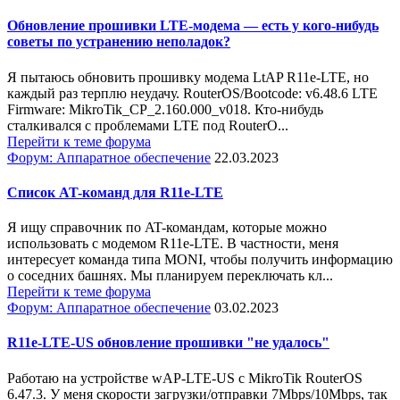
Обновление прошивки LTE-модема — есть у кого-нибудь
советы по устранению неполадок?
Я пытаюсь обновить прошивку модема LtAP R11e-LTE, но
каждый раз терплю неудачу. RouterOS/Bootcode: v6.48.6 LTE
Firmware: MikroTik_CP_2.160.000_v018. Кто-нибудь
сталкивался с проблемами LTE под RouterO...
Перейти к теме форума
Форум: Аппаратное обеспечение
22.03.2023
Список AT-команд для R11e-LTE
Я ищу справочник по AT-командам, которые можно
использовать с модемом R11e-LTE. В частности, меня
интересует команда типа MONI, чтобы получить информацию
о соседних башнях. Мы планируем переключать кл...
Перейти к теме форума
Форум: Аппаратное обеспечение
03.02.2023
R11e-LTE-US обновление прошивки "не удалось"
Работаю на устройстве wAP-LTE-US с MikroTik RouterOS
6.47.3. У меня скорости загрузки/отправки 7Mbps/10Mbps, так