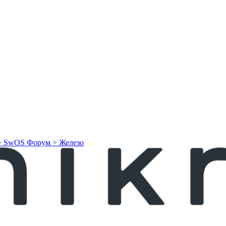
> SwOS
Форум > Железо