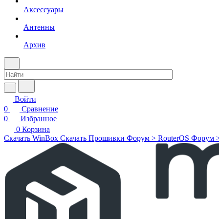
Аксессуары
Антенны
Архив
Войти
0
Сравнение
0
Избранное
0
Корзина
Скачать WinBox
Скачать Прошивки
Форум > RouterOS
Форум 