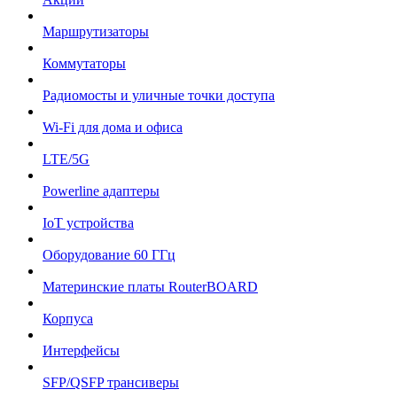
Маршрутизаторы
Коммутаторы
Радиомосты и уличные точки доступа
Wi-Fi для дома и офиса
LTE/5G
Powerline адаптеры
IoT устройства
Оборудование 60 ГГц
Материнские платы RouterBOARD
Корпуса
Интерфейсы
SFP/QSFP трансиверы