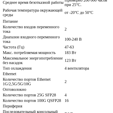
Примерно 200 000 часов
Среднее время безотказной работы
при 25°С.
Рабочая температура окружающей
от -20°C до 50°C
среды
Питание
Количество входов переменного
2
тока
Диапазон входного переменного
100-240 В
тока
Частота (Гц)
47-63
Макс. потребляемая мощность
183 Вт
Максимальное энергопотребление
123 Вт
без насадок
Тип охлаждения
4 вентилятора
Ethernet
Количество портов Ethernet
2
1G/2,5G/5G/10G
Оптоволокно
Количество портов 25G SFP28
4
Количество портов 100G QSFP28
16
Периферия
Последовательный консольный