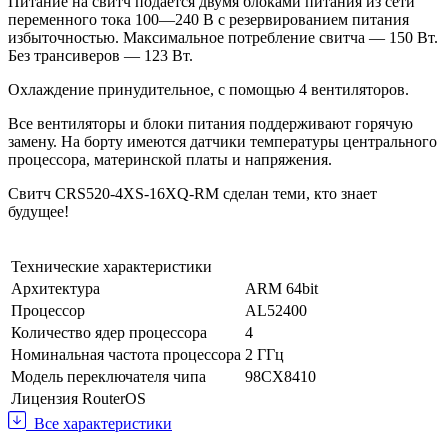
Питание на свитч подаётся двумя блоками питания из сети
переменного тока 100—240 В с резервированием питания
избыточностью. Максимальное потребление свитча — 150 Вт.
Без трансиверов — 123 Вт.
Охлаждение принудительное, с помощью 4 вентиляторов.
Все вентиляторы и блоки питания поддерживают горячую
замену. На борту имеются датчики температуры центрального
процессора, материнской платы и напряжения.
Свитч CRS520-4XS-16XQ-RM сделан теми, кто знает
будущее!
Технические характеристики
Архитектура
ARM 64bit
Процессор
AL52400
Количество ядер процессора
4
Номинальная частота процессора
2 ГГц
Модель переключателя чипа
98CX8410
Лицензия RouterOS
Все характеристики