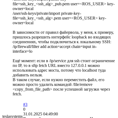
file=ssh_key_<ssh_alg>_pub.pem user=<ROS_USER> key-
owner=local
/user/ssh-keys/private/import private-key-
file=ssh_key_<ssh_alg>.pem user=<ROS_USER> key-
owner=local
В зависимости от правил файервола, у меня, к примеру,
пришлось разрешить интерфейс loopback во входящих
соединениях, чтобы подключиться к локальному SSH:
/ip/firewall/filter add action=accept chain=input in-
interface=lo
Ещё момент: если в /ip/service для ssh стоит ограничение
по IP, то в sftp fetch URL вместо 127.0.0.1 можно
использовать адрес моста, потому что localhost туда
добавить нельзя.
В таком случае, если нужно переместить файл, его
можно просто удалить командой /file/remove
<copy_from_file_path> после успешной загрузки через
fetch.
#3
0
31.01.2025 04:49:00
teslasystems