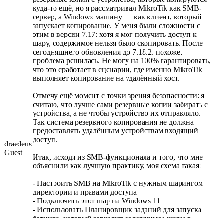
куда-то ещё, но я рассматривал MikroTik как SMB-
сервер, а Windows-машину — как клиент, который
запускает копирование. У меня были сложности с
этим в версии 7.17: хотя я мог получить доступ к
шару, содержимое нельзя было скопировать. После
сегодняшнего обновления до 7.18.2, похоже,
проблема решилась. Не могу на 100% гарантировать,
что это сработает в сценарии, где именно MikroTik
выполняет копирование на удалённый хост.
Отмечу ещё момент с точки зрения безопасности: я
считаю, что лучше сами резервные копии забирать с
устройства, а не чтобы устройство их отправляло.
Так система резервного копирования не должна
предоставлять удалённым устройствам входящий
доступ.
draedeus
Guest
Итак, исходя из SMB-функционала и того, что мне
объяснили как лучшую практику, моя схема такая:
- Настроить SMB на MikroTik с нужным шарингом
директории и правами доступа
- Подключить этот шар на Windows 11
- Использовать Планировщик заданий для запуска