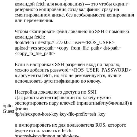
командой fetch для копирования) — это чтобы скрипт
резервного копирования создавал файлы сразу на
смонтированном диске, без необходимости копирования
или перемещения.
Чтобы скопировать файл локально по SSH с помощью
команды fetch:
/tool/fetch url=sftp://127.0.0.1 user=<ROS_USER>
upload=yes src-path=<copy_from_file_path> dst-path=
<copy_to_file_path>
Если в настройках SSH разрешён вход по паролю,
можно добавить password=<ROS_USER_PASSWORD>
в аргументы fetch, но это не рекомендуется, лучше
использовать аутентификацию по ключу.
Настройка локального доступа по SSH
Для работы аутентификации по ключу нужно
экспортировать пару ключей (приватный/публичный) в
optio
файлы:
Guest
/ip/ssh/export-host-key key-file-prefix=ssh_key
и импортировать их для пользователя ROS, которого
будете использовать в fetch:
/user/ssh-keys/import public-key-