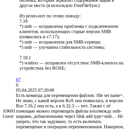
батника, который зеркалит содержимое шары в
другое место (я использую FreeFileSync)
Из релиз-нот по этому поводу:
7.18
*) smb — исправлены проблемы с подключением
клиентов, использующих старые версии SMB
(появились в v7.17);
*) smb — исправления для SMB-сервера;
*) smb — улучшена стабильность системы;
7.18.1
*) winbox — исправлен отсутствие SMB-клиента на
устройствах без ROSE;
#7
0
05.04.2025 07:20:00
Есть команда для перемещения файлов: /file set name=.
Не знаю, с какой версии RoS она появилась, в версии
Ros 7.16.2 она есть, а в 6.32.3 — нет. Также с её
A9691
помощью можно перемещать файлы в/из/между smb-
Guest
шарами, добавленными через /disk add type=smb… Не
уверен, что так задумано, то есть включать
перемещение в операцию переименования. Наверное,