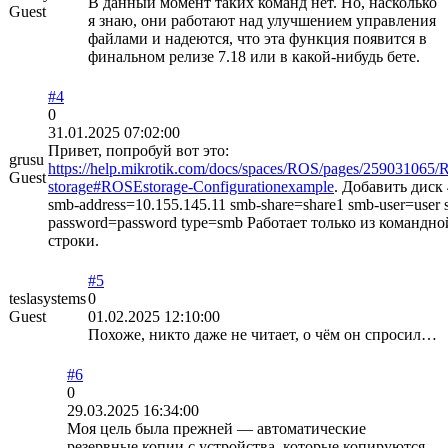
В данный момент таких команд нет. Но, насколько
Guest
я знаю, они работают над улучшением управления
файлами и надеются, что эта функция появится в
финальном релизе 7.18 или в какой-нибудь бете.
#4
0
31.01.2025 07:02:00
Привет, попробуй вот это:
grusu
https://help.mikrotik.com/docs/spaces/ROS/pages/259031065
Guest
storage#ROSEstorage-Configurationexample
. Добавить диск 
smb-address=10.155.145.11 smb-share=share1 smb-user=user 
password=password type=smb Работает только из командно
строки.
#5
teslasystems
0
Guest
01.02.2025 12:10:00
Похоже, никто даже не читает, о чём он спросил…
#6
0
29.03.2025 16:34:00
Моя цель была прежней — автоматические
резервные копии с устройства, которые копируются