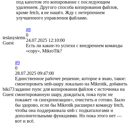
под капотом это копирование с последующим
удалением. Другого способа копирования файлов,
кроме fetch, я не нашёл. Жду с нетерпением
улучшенного управления файлами.
#8
0
teslasystems
24.07.2025 12:10:00
Guest
Есть ли какие-то успехи с внедрением команды
«copy», MikroTik?
#9
0
28.07.2025 09:47:00
Единственное рабочее решение, которое я знаю, такое:
смонтировать smb-шару локально на Mikrotik, добавить
biki73
задание rsync для копирования файлов с источника на
Guest
смонтированную шару, дождаться, пока rsync не
покажет «в синхронизации», очистить и готово. Было
бы здорово, если бы Mikrotik расширил команду fetch,
чтобы она поддерживала smb с подкаталогами и
дополнительными функциями. Но пока этого нет —
вот и всё.