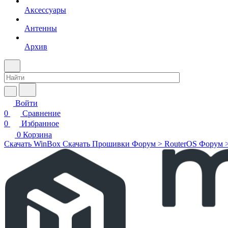
Аксессуары
Антенны
Архив
Войти
0
Сравнение
0
Избранное
0
Корзина
Скачать WinBox
Скачать Прошивки
Форум > RouterOS
Форум 