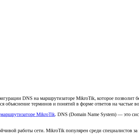
гурации DNS на маршрутизаторе MikroTik, которое позволит бе
ся объяснение терминов и понятий в форме ответов на частые в
а
маршрутизаторе MikroTik
. DNS (Domain Name System) — это сист
чивой работы сети. MikroTik популярен среди специалистов за 