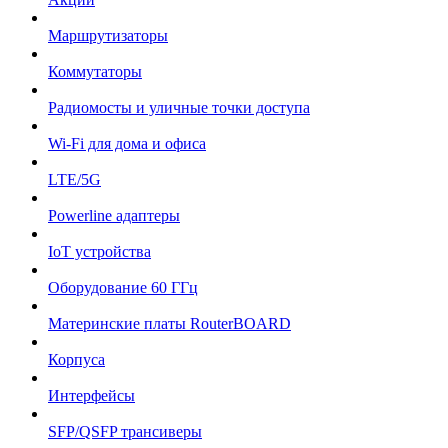
Маршрутизаторы
Коммутаторы
Радиомосты и уличные точки доступа
Wi-Fi для дома и офиса
LTE/5G
Powerline адаптеры
IoT устройства
Оборудование 60 ГГц
Материнские платы RouterBOARD
Корпуса
Интерфейсы
SFP/QSFP трансиверы