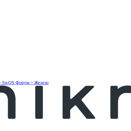
> SwOS
Форум > Железо