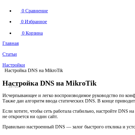
0
Сравнение
0
Избранное
0
Корзина
Главная
Статьи
Настройки
Настройка DNS на MikroTik
Настройка DNS на MikroTik
39705
Исчерпывающее и легко воспроизводимое руководство по конфи
Также дан алгоритм ввода статических DNS. В конце приводит
Если хотите, чтобы сеть работала стабильно, настройте DNS н
не откроется ни один сайт.
Правильно настроенный DNS — залог быстрого отклика и устой