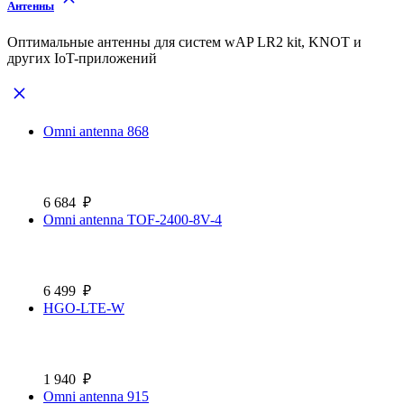
Антенны
Оптимальные антенны для систем wAP LR2 kit, KNOT и
других IoT-приложений
Omni antenna 868
6 684
₽
Omni antenna TOF-2400-8V-4
6 499
₽
HGO-LTE-W
1 940
₽
Omni antenna 915