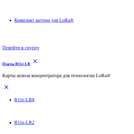
Комплект антенн для LoRa®
Перейти в группу
Платы R11e-LR
Карты шлюза концентратора для технологии LoRa®
R11e-LR8
R11e-LR2