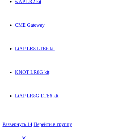
wAP LR2 kit
CME Gateway
LtAP LR8 LTE6 kit
KNOT LR8G kit
LtAP LR8G LTE6 kit
Развернуть
14
Перейти в группу